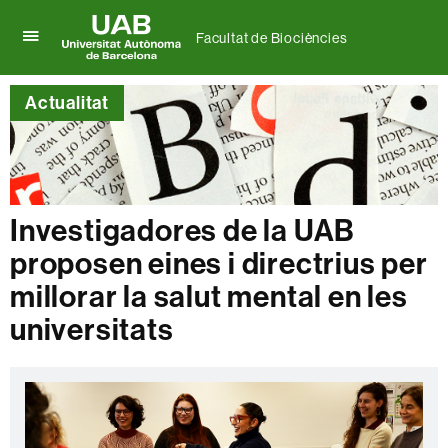
Facultat de Biociències
Prem
UAB
per
Universitat
desplegar
Actualitat
Autònoma
el
de
menú
Barcelona
de
Facultat
de
Biociències
Investigadores de la UAB
proposen eines i directrius per
millorar la salut mental en les
universitats