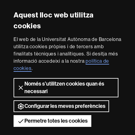
Twitter
Instagram
Aquest lloc web utilitza
Reconeixement internacional de l'excel·lència
cookies
HR
Excellence
El web de la Universitat Autònoma de Barcelona
in
Research
utilitza cookies pròpies i de tercers amb
-
Amb el finançament de
finalitats tècniques i analítiques. Si desitja més
Euraxess
informació accedeixi a la nostra
política de
cookies
.
Sobre
Només s’utilitzen cookies quan és
aquest
necessari
web
Avís legal
Protecció de dades
Sobre el
web
Accessibilitat web
Mapa del web UAB
Configurar les meves preferències
2026 Universitat Autònoma de Barcelona
Permetre totes les cookies