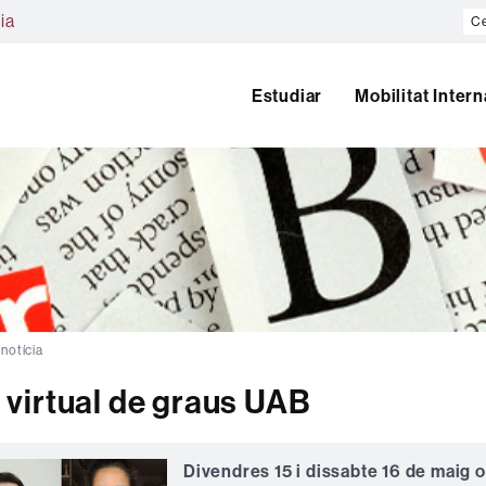
Ce
ia
al
we
Estudiar
Mobilitat Inter
 notícia
a virtual de graus UAB
Divendres 15 i dissabte 16 de maig 