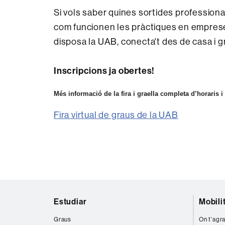
Si vols saber quines sortides professionals
com funcionen les pràctiques en emprese
disposa la UAB, conecta't des de casa i gr
Inscripcions ja obertes!
Més informació de la fira i graella completa d’horaris i
Fira virtual de graus de la UAB
Mapa
Estudiar
Mobili
web
Graus
On t'agra