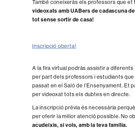
També coneixeràs els professors que et f
videoxats amb UABers de cadascuna de le
tot sense sortir de casa!
Inscripció oberta!
A la fira virtual podràs assistir a diferen
per part dels professors i estudiants que 
passat en el Saló de l'Ensenyament. Et pa
per videoxat tots els dubtes en directe.
La inscripció prèvia és necessària perqu
per oferir la millor atenció possible. No o
acudeixis, si vols, amb la teva família.