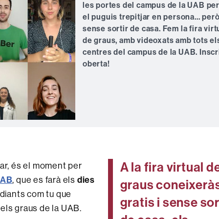
les portes del campus de la UAB pe
el puguis trepitjar en persona... per
sense sortir de casa. Fem la fira virt
de graus, amb videoxats amb tots el
centres del campus de la UAB. Inscr
oberta!
A la fira virtual d
iar, és el moment per
 UAB
dies
, que es farà els
graus coneixeràs
udiants com tu que
gratis i sense sor
els graus de la UAB.