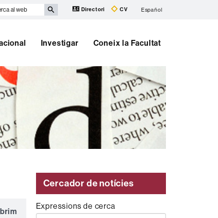
rca
Directori
CV
Español
b
nacional
Investigar
Coneix la Facultat
Cercador de notícies
Expressions de cerca
obrim