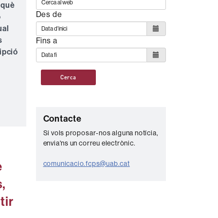
rquè
Des de
ò
ual
s
Fins a
ipció
Cerca
C
Contacte
o
Si vols proposar-nos alguna notícia,
envia'ns un correu electrònic.
n
t
e
comunicacio.fcps@uab.cat
a
,
c
tir
t