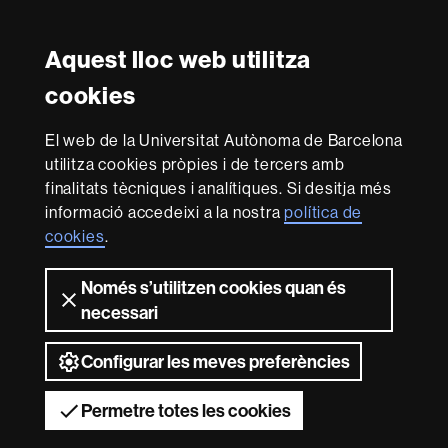
Twitter
Instagram
Aquest lloc web utilitza
Reconeixement internacional de l'excel·lència
cookies
HR
Excellence
El web de la Universitat Autònoma de Barcelona
in
utilitza cookies pròpies i de tercers amb
Research
Amb el finançament de
-
finalitats tècniques i analítiques. Si desitja més
Euraxess
informació accedeixi a la nostra
política de
cookies
.
Sobre
Només s’utilitzen cookies quan és
aquest
necessari
web
Avís legal
Protecció de dades
Sobre el
web
Accessibilitat web
Mapa del web UAB
Configurar les meves preferències
2026 Universitat Autònoma de Barcelona
Permetre totes les cookies