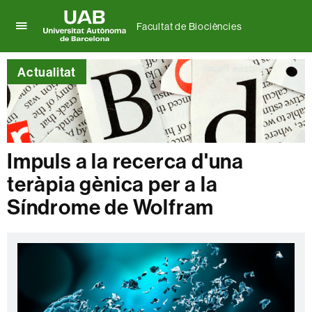
Facultat de Biociències
Prem
UAB
per
Universitat
desplegar
Actualitat
Autònoma
el
de
menú
Barcelona
de
Facultat
de
Biociències
Impuls a la recerca d'una
teràpia gènica per a la
Síndrome de Wolfram