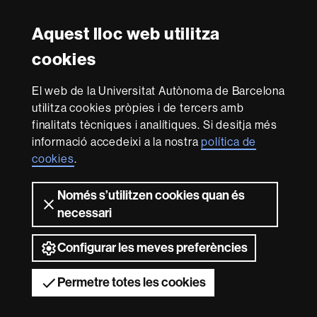
Instagram
Twitter
Facebook
Youtube
LinkedIn
FFL
FFL
FFL
FFL
UAB
Aquest lloc web utilitza
Reconeixement internacional de l'excel·lència
cookies
HR
Excellence
El web de la Universitat Autònoma de Barcelona
in
Research
utilitza cookies pròpies i de tercers amb
-
Amb el finançament de
finalitats tècniques i analítiques. Si desitja més
Euraxess
informació accedeixi a la nostra
política de
cookies
.
Sobre
Només s’utilitzen cookies quan és
aquest
necessari
web
Avís legal
Protecció de dades
Sobre el
web
Accessibilitat web
Mapa del web UAB
Configurar les meves preferències
2026 Universitat Autònoma de Barcelona
Permetre totes les cookies