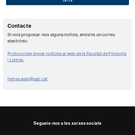
Cerca
C
Contacte
o
Si vols proposar-nos alguna notícia, envia'ns un correu
electrònic.
n
t
Protocol per enviar notícies al web de la Facultat de Filosofia
a
i Lletres
.
c
t
lletres.web@uab.cat
e
Segueix-nos a les xarxes socials