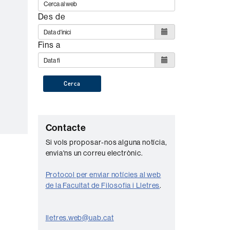
Des de
Fins a
Cerca
C
Contacte
o
Si vols proposar-nos alguna notícia,
envia'ns un correu electrònic.
n
t
Protocol per enviar notícies al web
a
de la Facultat de Filosofia i Lletres
.
c
t
lletres.web@uab.cat