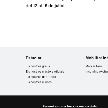
del
12 al 16 de juliol
.
Mapa
Estudiar
Mobilitat in
web
Els nostres graus
Marxar fora
Els nostres màsters oficials
Incoming excha
Els nostres doctorats
Els nostres mínors
Segueix-nos a les xarxes socials