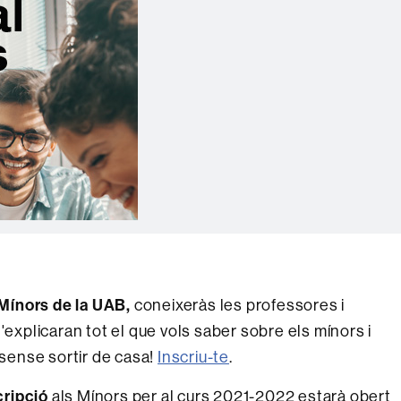
 Mínors de la UAB,
coneixeràs les professores i
'explicaran tot el que vols saber sobre els mínors i
 sense sortir de casa!
Inscriu-te
.
cripció
als Mínors per al curs 2021-2022 estarà obert