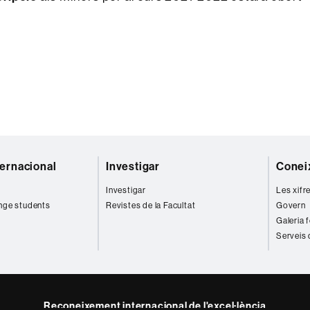
ternacional
Investigar
Coneix
Investigar
Les xifr
nge students
Revistes de la Facultat
Govern
Galeria 
Serveis 
Reconeixement internacional de l'excel·lència