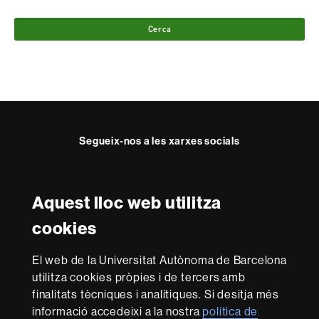
Cerca
Segueix-nos a les xarxes socials
Twitter
Instagram
Aquest lloc web utilitza
Reconeixement internacional de l'excel·lència
cookies
HR
Excellence
El web de la Universitat Autònoma de Barcelona
in
Research
utilitza cookies pròpies i de tercers amb
-
Amb el finançament de
finalitats tècniques i analítiques. Si desitja més
Euraxess
informació accedeixi a la nostra
política de