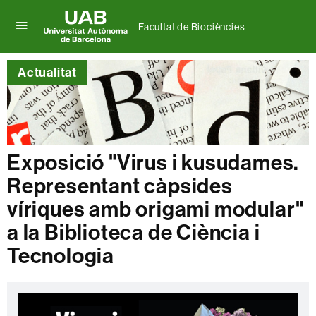
Facultat de Biociències
Prem
UAB
per
Universitat
desplegar
Actualitat
Autònoma
el
de
menú
Barcelona
de
Facultat
de
Biociències
Exposició "Virus i kusudames.
Representant càpsides
víriques amb origami modular"
a la Biblioteca de Ciència i
Tecnologia