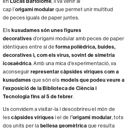
Lucas Bartolomé
en
, li va venir al
origami modular
cap l’
que permet unir multitud
de peces iguals de paper juntes.
kusudames són unes figures
Els
decoratives
d’origami modular amb peces de paper
forma polièdrica, buides,
idèntiques entre sí de
decoratives i, com els virus, sovint de simetria
icosaèdrica
. Amb una mica d'experimentació, va
representar càpsides víriques com a
aconseguir
kusudames
models que podeu veure a
que són els
l'exposició de la Biblioteca de Ciència i
Tecnologia fins al 5 de febrer
.
Us convidem a visitar-la i descobrireu el món de
càpsides víriques
’origami modular
les
i el de l
, tots
bellesa geomètrica
dos units per la
que resulta