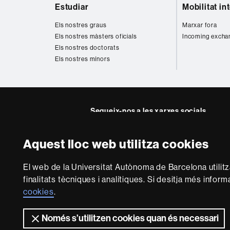
Mapa
Estudiar
Mobilitat in
web
Els nostres graus
Marxar fora
Els nostres màsters oficials
Incoming excha
Els nostres doctorats
Els nostres mínors
Segueix-nos a les xarxes socials
Instagram
Twitter
Facebook
Youtub
Lin
Aquest lloc web utilitza cookies
FFL
FFL
FFL
FFL
UA
Sobre
El web de la Universitat Autònoma de Barcelona utilit
aquest
finalitats tècniques i analítiques. Si desitja més infor
web
Avís legal
P
cookies
.
Només s’utilitzen cookies quan és necessari