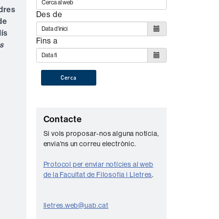
ndres
Des de
 de
dís
Fins a
s
Cerca
C
Contacte
o
Si vols proposar-nos alguna notícia,
envia'ns un correu electrònic.
n
t
Protocol per enviar notícies al web
a
de la Facultat de Filosofia i Lletres
.
c
t
lletres.web@uab.cat