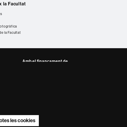
 la Facultat
es
fotogràfica
de la Facultat
Amb el finançament de
del web UAB
otes les cookies