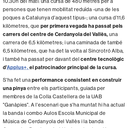
10.30h del matí: una cursa de 480 metres per a
persones que tenen mobilitat reduïda -una de les
poques a Catalunya d'aquest tipus-; una cursa d’11,6
kilòmetres, que
per primera vegada ha passat pels
carrers del centre de Cerdanyola del Vallès,
una
carrera de 6,5 kilòmetres; i una caminada de també
6,5 kilòmetres, que ha det la volta al Sincrotró Alba,
i també ha passat per davant del
centre tecnològic
d’
Applus+,
el patrocinador principal de la cursa.
S'ha fet una
performance consistent en construir
una pinya
entre els participants, guiada per
membres de la Colla Castellera de la UAB
"Ganàpies". A l'escenari que s'ha muntat hi ha actual
la banda i combo Aulos Escola Municipal de
Música de Cerdanyola del Vallès i la banda