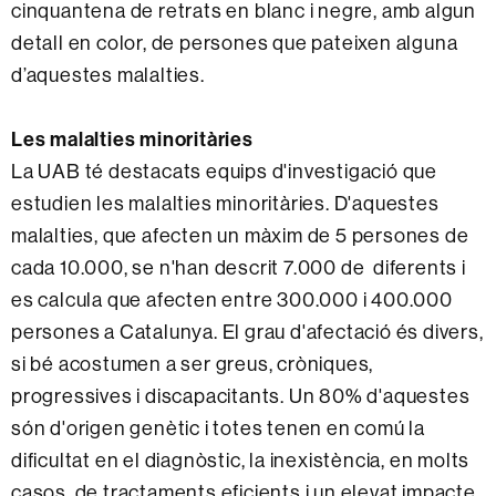
cinquantena de retrats en blanc i negre, amb algun
detall en color, de persones que pateixen alguna
d’aquestes malalties.
Les malalties minoritàries
La UAB té destacats equips d'investigació que
estudien les malalties minoritàries. D'aquestes
malalties, que afecten un màxim de 5 persones de
cada 10.000, se n'han descrit 7.000 de diferents i
es calcula que afecten entre 300.000 i 400.000
persones a Catalunya. El grau d'afectació és divers,
si bé acostumen a ser greus, cròniques,
progressives i discapacitants. Un 80% d'aquestes
són d'origen genètic i totes tenen en comú la
dificultat en el diagnòstic, la inexistència, en molts
casos, de tractaments eficients i un elevat impacte