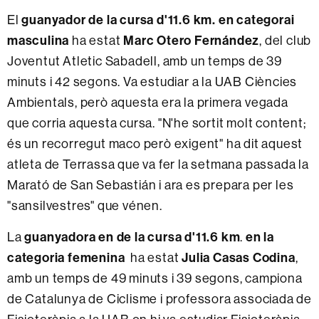
El
guanyador de la cursa d'11.6 km. en categorai
masculina
ha estat
Marc Otero Fernández
, del club
Joventut Atletic Sabadell, amb un temps de 39
minuts i 42 segons. Va estudiar a la UAB Ciències
Ambientals, però aquesta era la primera vegada
que corria aquesta cursa. "N'he sortit molt content;
és un recorregut maco però exigent" ha dit aquest
atleta de Terrassa que va fer la setmana passada la
Marató de San Sebastián i ara es prepara per les
"sansilvestres" que vénen.
La
guanyadora en de la cursa d'11.6 km
.
en la
categoria femenina
ha estat
Julia Casas Codina
,
amb un temps de 49 minuts i 39 segons, campiona
de Catalunya de Ciclisme i professora associada de