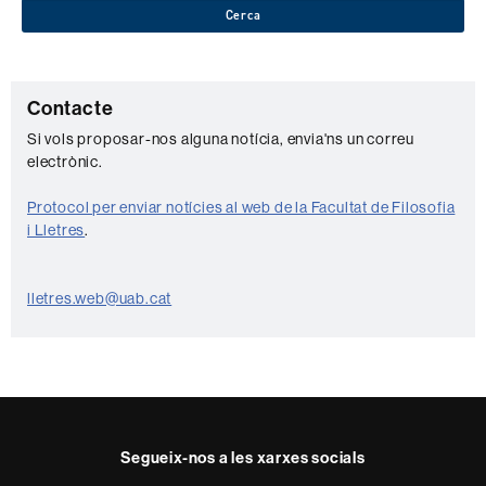
Cerca
C
Contacte
o
Si vols proposar-nos alguna notícia, envia'ns un correu
electrònic.
n
t
Protocol per enviar notícies al web de la Facultat de Filosofia
a
i Lletres
.
c
t
lletres.web@uab.cat
e
Segueix-nos a les xarxes socials