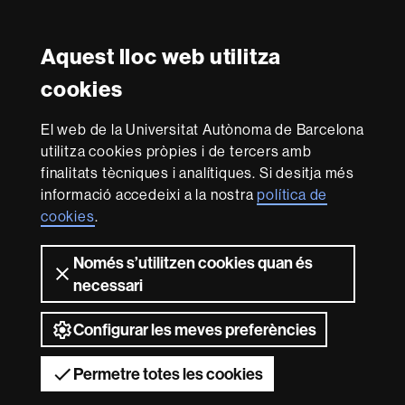
Instagram
Twitter
Facebook
Youtube
LinkedIn
FFL
FFL
FFL
FFL
UAB
Aquest lloc web utilitza
Reconeixement internacional de l'excel·lència
cookies
HR
Excellence
El web de la Universitat Autònoma de Barcelona
in
utilitza cookies pròpies i de tercers amb
Research
Amb el finançament de
-
finalitats tècniques i analítiques. Si desitja més
Euraxess
informació accedeixi a la nostra
política de
cookies
.
Sobre
Només s’utilitzen cookies quan és
aquest
necessari
web
Avís legal
Protecció de dades
Sobre el
web
Accessibilitat web
Mapa del web UAB
Configurar les meves preferències
2026 Universitat Autònoma de Barcelona
Permetre totes les cookies