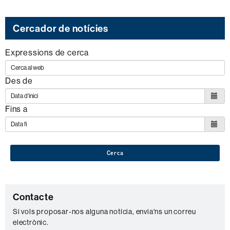
Cercador de notícies
Expressions de cerca
Des de
Fins a
Cerca
C
Contacte
o
Si vols proposar-nos alguna notícia, envia'ns un correu
electrònic.
n