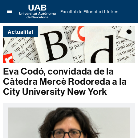
Facultat de Filosofia i Lletres
Prem
UAB
per
Universitat
desplegar
Actualitat
Autònoma
el
de
menú
Barcelona
de
Facultat
de
Filosofia
Eva Codó, convidada de la
i
Càtedra Mercè Rodoreda a la
Lletres
City University New York