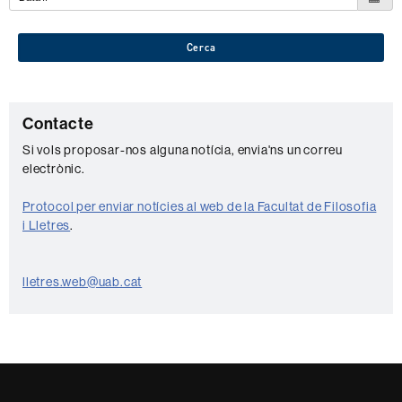
Cerca
C
Contacte
o
Si vols proposar-nos alguna notícia, envia'ns un correu
electrònic.
n
t
Protocol per enviar notícies al web de la Facultat de Filosofia
a
i Lletres
.
c
t
lletres.web@uab.cat
e