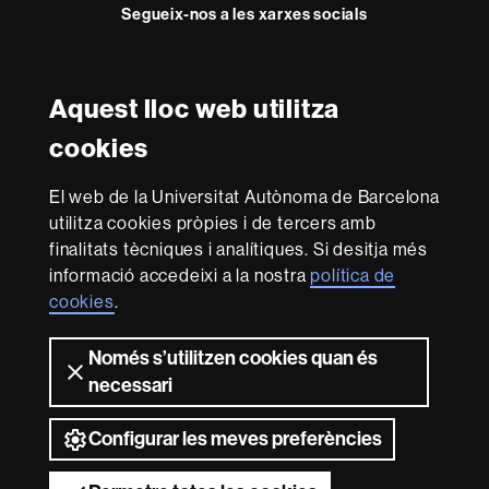
Segueix-nos a les xarxes socials
Instagram
Twitter
Facebook
Youtube
LinkedIn
FFL
FFL
FFL
FFL
UAB
Aquest lloc web utilitza
Reconeixement internacional de l'excel·lència
cookies
HR
Excellence
El web de la Universitat Autònoma de Barcelona
in
Research
utilitza cookies pròpies i de tercers amb
-
Amb el finançament de
finalitats tècniques i analítiques. Si desitja més
Euraxess
informació accedeixi a la nostra
política de
cookies
.
Sobre
Només s’utilitzen cookies quan és
aquest
necessari
web
Avís legal
Protecció de dades
Sobre el
web
Accessibilitat web
Mapa del web UAB
Configurar les meves preferències
2026 Universitat Autònoma de Barcelona