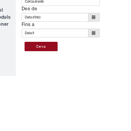
Des de
el
òduls
ener
Fins a
Cerca
s