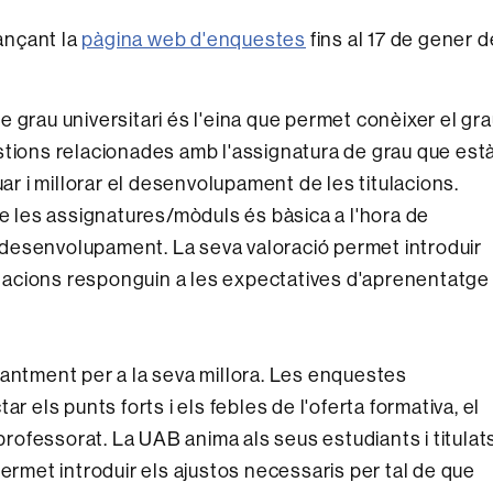
ançant la
pàgina web d'enquestes
fins al 17 de gener d
 grau universitari és l'eina que permet conèixer el gr
stions relacionades amb l'assignatura de grau que est
uar i millorar el desenvolupament de les titulacions.
de les assignatures/mòduls és bàsica a l'hora de
el desenvolupament. La seva valoració permet introduir
tulacions responguin a les expectatives d'aprenentatge
tantment per a la seva millora. Les enquestes
r els punts forts i els febles de l'oferta formativa, el
 professorat. La UAB anima als seus estudiants i titulat
permet introduir els ajustos necessaris per tal de que