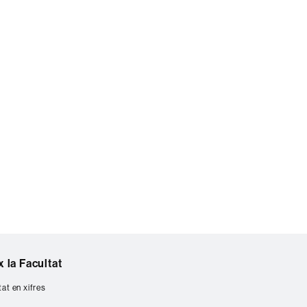
 la Facultat
tat en xifres