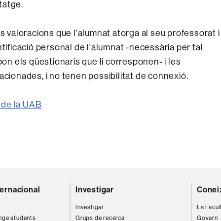
tatge.
s valoracions que l'alumnat atorga al seu professorat i
tificació personal de l'alumnat -necessària per tal
 els qüestionaris que li corresponen- i les
acionades, i no tenen possibilitat de connexió.
 de la UAB
ternacional
Investigar
Coneix
Investigar
La Facul
nge students
Grups de recerca
Govern