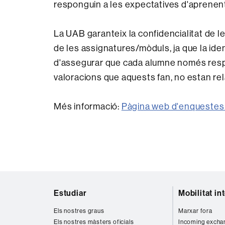
responguin a les expectatives d'aprenen
La UAB garanteix la confidencialitat de le
de les assignatures/mòduls, ja que la iden
d'assegurar que cada alumne només respon
valoracions que aquests fan, no estan rel
Més informació:
Pàgina web d'enquestes
Mapa
Estudiar
Mobilitat in
web
Els nostres graus
Marxar fora
Els nostres màsters oficials
Incoming excha