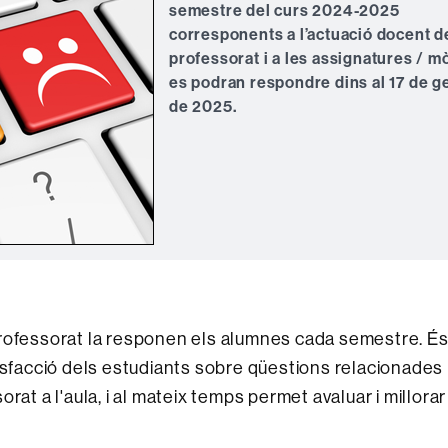
semestre del curs 2024-2025
corresponents a l’actuació docent d
professorat i a les assignatures / m
es podran respondre dins al 17 de g
de 2025.
professorat la responen els alumnes cada semestre. É
tisfacció dels estudiants sobre qüestions relacionades
rat a l'aula, i al mateix temps permet avaluar i millorar