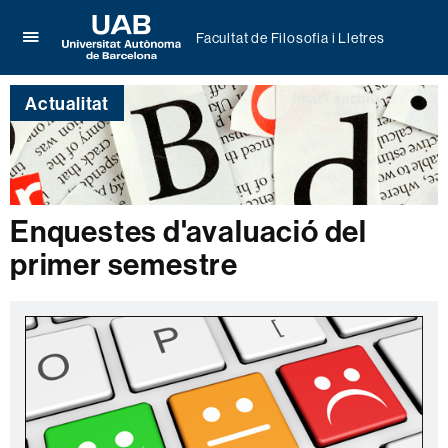
Facultat de Filosofia i Lletres
Prem
UAB
per
Universitat
desplegar
Actualitat
Autònoma
el
de
menú
Barcelona
de
Facultat
de
Filosofia
Enquestes d'avaluació del
i
primer semestre
Lletres