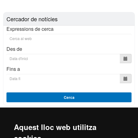
Cercador de notícies
Expressions de cerca
Des de
Fins a
Cerca
Aquest lloc web utilitza
Reconeixement internacional de l'excel·lència