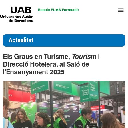
UAB
P
Universitat
Autònoma
p
de
d
Barcelona
el
Actualitat
m
d
Els Graus en Turisme,
Tourism
i
T
Direcció Hotelera, al Saló de
i
l'Ensenyament 2025
D
H