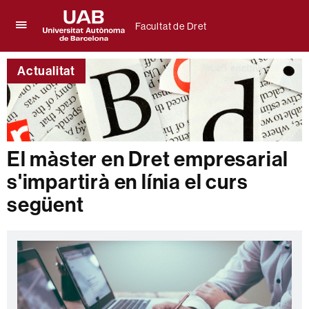
Facultat de Dret
Prem
UAB
per
Universitat
desplegar
Actualitat
Autònoma
el
de
menú
Barcelona
de
Facultat
de
Dret
El màster en Dret empresarial
s'impartirà en línia el curs
següent