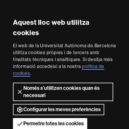
Twitter
YouTube
Instagram
LinkedIn
Facultat
UAB
Aquest lloc web utilitza
Reconeixement internacional de l'excel·lència
Dret
cookies
HR
Excellence
El web de la Universitat Autònoma de Barcelona
in
Research
utilitza cookies pròpies i de tercers amb
-
Amb el finançament de
finalitats tècniques i analítiques. Si desitja més
Euraxess
informació accedeixi a la nostra
política de
cookies
.
Sobre
Només s’utilitzen cookies quan és
aquest
necessari
web
Avís legal
Protecció de dades
Sobre el
web
Accessibilitat web
Mapa del web UAB
Configurar les meves preferències
2026 Universitat Autònoma de Barcelona
Permetre totes les cookies