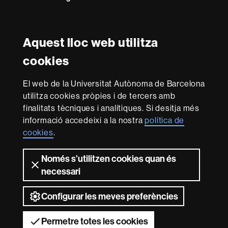
Twitter
YouTube
Instagram
LinkedIn
Facultat
UAB
Aquest lloc web utilitza
Reconeixement internacional de l'excel·lència
Dret
cookies
HR
Excellence
El web de la Universitat Autònoma de Barcelona
in
utilitza cookies pròpies i de tercers amb
Research
Amb el finançament de
-
finalitats tècniques i analítiques. Si desitja més
Euraxess
informació accedeixi a la nostra
política de
cookies
.
Sobre
Només s’utilitzen cookies quan és
aquest
necessari
web
Avís legal
Protecció de dades
Sobre el
web
Accessibilitat web
Mapa del web UAB
Configurar les meves preferències
2026 Universitat Autònoma de Barcelona
Permetre totes les cookies