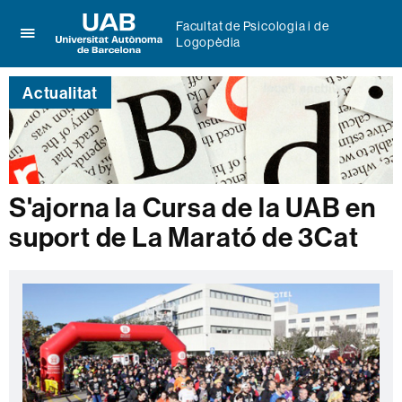
Facultat de Psicologia i de
Logopèdia
Prem
UAB
per
Universitat
desplegar
Actualitat
Autònoma
el
de
menú
Barcelona
de
Facultat
de
Psicologia
S'ajorna la Cursa de la UAB en
i
suport de La Marató de 3Cat
de
Logopèdia