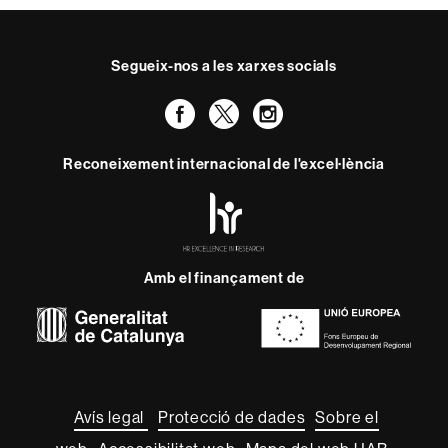
Segueix-nos a les xarxes socials
Facebook
Twitter
Instagram
Reconeixement internacional de l'excel·lència
HR
Excellence
in
Research
Amb el finançament de
-
Euraxess
Sobre
aquest
web
Avís legal
Protecció de dades
Sobre el