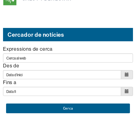
s'emmarca
dins
dels
següents
Cercador de notícies
ODS
Expressions de cerca
Des de
Fins a
Cerca