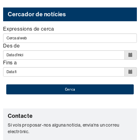
Cercador de notícies
Expressions de cerca
Des de
Fins a
Cerca
C
Contacte
o
Si vols proposar-nos alguna notícia, envia'ns un correu
electrònic.
n