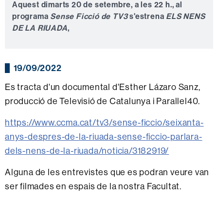
Aquest dimarts 20 de setembre, a les 22 h., al
programa
Sense Ficció
de TV3
s'estrena
ELS NENS
DE LA RIUADA
,
19/09/2022
Es tracta d'un documental d'Esther Lázaro Sanz,
producció de Televisió de Catalunya i Parallel40.
https://www.ccma.cat/tv3/sense-ficcio/seixanta-
anys-despres-de-la-riuada-sense-ficcio-parlara-
dels-nens-de-la-riuada/noticia/3182919/
Alguna de les entrevistes que es podran veure van
ser filmades en espais de la nostra Facultat.