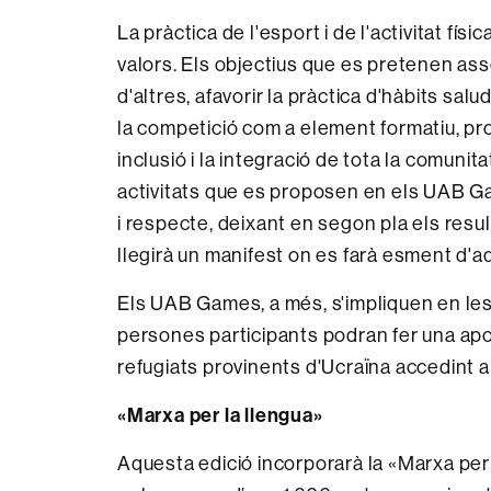
La pràctica de l'esport i de l'activitat fí
valors. Els objectius que es pretenen ass
d'altres, afavorir la pràctica d'hàbits salu
la competició com a element formatiu, promo
inclusió i la integració de tota la comunita
activitats que es proposen en els UAB Ga
i respecte, deixant en segon pla els resu
llegirà un manifest on es farà esment d'aq
Els UAB Games, a més, s'impliquen en les a
persones participants podran fer una ap
refugiats provinents d'Ucraïna accedint a
«Marxa per la llengua»
Aquesta edició incorporarà la «Marxa per l