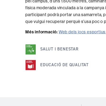
pel campus, d’uns 1.600 metres, caminant 
física moderada vinculada a la campanya 
participant podrà portar una samarreta, p
que vulgui recuperar perquè s'usa poc o p
Més informació:
Web dels jocs esporti
Aquesta
notícia
SALUT I BENESTAR
s'emmarca
dins
EDUCACIÓ DE QUALITAT
dels
següents
ODS
Mapa