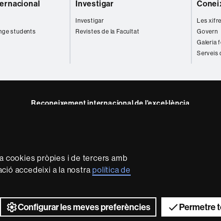
ternacional
Investigar
Coneix
Investigar
Les xifr
nge students
Revistes de la Facultat
Govern
Galeria 
Serveis 
Reconeixement internacional de l'excel·lència
HR
e
kedIn
Excellence
B
in
Research
za cookies pròpies i de tercers amb
-
mació accedeixi a la nostra
política de
Euraxess
rotecció de dades
Sobre el web
Accessibilitat web
Mapa 
2026 Universitat Autònoma de Barcelona
Configurar les meves preferències
Permetre t