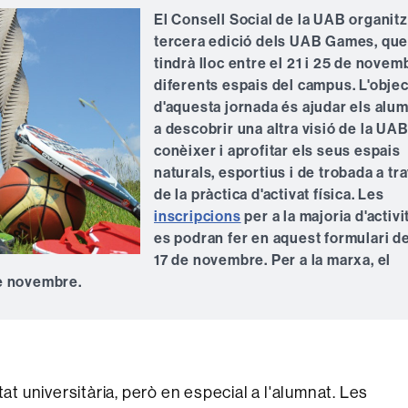
El Consell Social de la UAB organitz
tercera edició dels UAB Games, qu
tindrà lloc entre el 21 i 25 de novem
diferents espais del campus. L'objec
d'aquesta jornada és ajudar els alu
a descobrir una altra visió de la UAB 
conèixer i aprofitar els seus espais
naturals, esportius i de trobada a tr
de la pràctica d'activat física. Les
inscripcions
per a la majoria d'activi
es podran fer en aquest formulari del
17 de novembre. Per a la marxa, el
 de novembre.
at universitària, però en especial a l'alumnat. Les