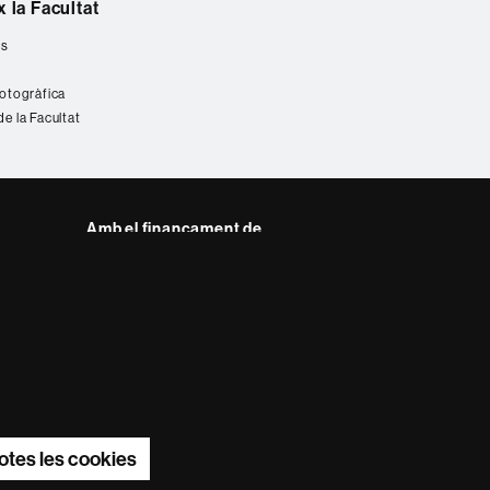
 la Facultat
es
fotogràfica
de la Facultat
Amb el finançament de
del web UAB
otes les cookies