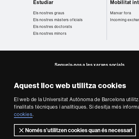
Estudiar
Mobilitat in
web
Els nostres graus
Marxar fora
Els nostres màsters oficials
Incoming excha
Els nostres doctorats
Els nostres mínors
Segueix-nos a les xarxes socials
Instagram
Twitter
Facebook
Youtub
Lin
Aquest lloc web utilitza cookies
FFL
FFL
FFL
FFL
UA
Sobre
El web de la Universitat Autònoma de Barcelona utilit
aquest
finalitats tècniques i analítiques. Si desitja més infor
web
Avís legal
P
cookies
.
Només s’utilitzen cookies quan és necessari