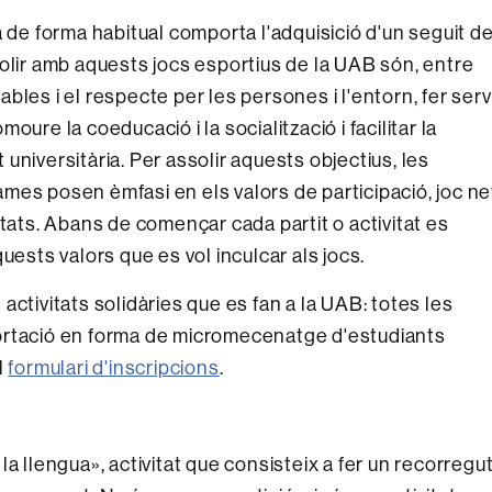
sica de forma habitual comporta l'adquisició d'un seguit d
olir amb aquests jocs esportius de la UAB són, entre
dables i el respecte per les persones i l'entorn, fer serv
ure la coeducació i la socialització i facilitar la
t universitària. Per assolir aquests objectius, les
mes posen èmfasi en els valors de participació, joc ne
ltats. Abans de començar cada partit o activitat es
uests valors que es vol inculcar als jocs.
ctivitats solidàries que es fan a la UAB: totes les
ortació en forma de micromecenatge d'estudiants
l
formulari d'inscripcions
.
a llengua», activitat que consisteix a fer un recorregu