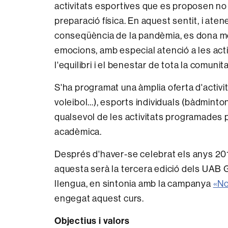
activitats esportives que es proposen n
preparació física. En aquest sentit, i a
conseqüència de la pandèmia, es dona molt
emocions, amb especial atenció a les activi
l'equilibri i el benestar de tota la comunita
S'ha programat una àmplia oferta d'activit
voleibol...), esports individuals (bàdminton,
qualsevol de les activitats programades 
acadèmica.
Després d'haver-se celebrat els anys 201
aquesta serà la tercera edició dels UAB G
llengua, en sintonia amb la campanya
«No
engegat aquest curs.
Objectius i valors