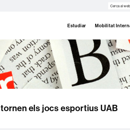
Cerca
al
web
Estudiar
Mobilitat Inter
 tornen els jocs esportius UAB