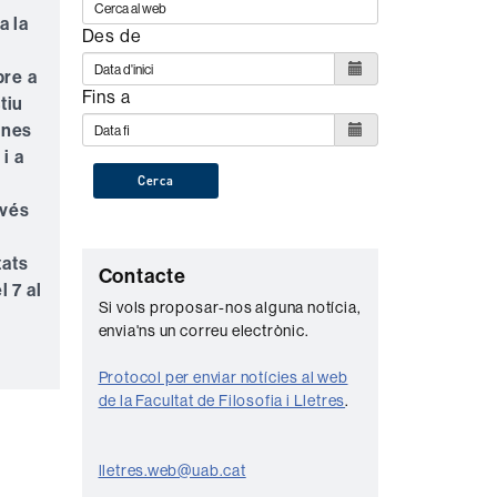
a la
Des de
e
bre a
Fins a
tiu
mnes
i a
Cerca
avés
tats
C
Contacte
 7 al
o
Si vols proposar-nos alguna notícia,
envia'ns un correu electrònic.
n
t
Protocol per enviar notícies al web
a
de la Facultat de Filosofia i Lletres
.
c
t
lletres.web@uab.cat