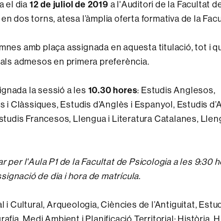
a el dia
12 de juliol de 2019
a l'Auditori de la Facultat d
à en dos torns, atesa l’àmplia oferta formativa de la Facu
mnes amb plaça assignada en aquesta titulació, tot i q
a als admesos en primera preferència.
gnada la sessió a les
10.30 hores
: Estudis Anglesos,
ès i Clàssiques, Estudis d’Anglès i Espanyol, Estudis d
Estudis Francesos, Llengua i Literatura Catalanes, Llen
 per l'Aula P1 de la Facultat de Psicologia a les 9:30 
ssignació de dia i hora de matrícula.
 i Cultural, Arqueologia, Ciències de l’Antiguitat, Estu
fia, Medi Ambient i Planificació Territorial; Història, H