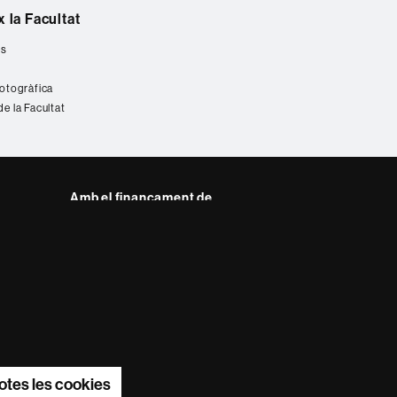
 la Facultat
es
fotogràfica
de la Facultat
Amb el finançament de
del web UAB
otes les cookies