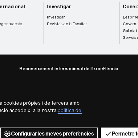
ternacional
Investigar
Coneix
Investigar
Les xifr
nge students
Revistes de la Facultat
Govern
Galeria 
Serveis 
Reconeixement internacional de l'excel·lència
HR
e
kedIn
Excellence
B
in
Research
za cookies pròpies i de tercers amb
-
mació accedeixi a la nostra
política de
Euraxess
rotecció de dades
Sobre el web
Accessibilitat web
Mapa 
2026 Universitat Autònoma de Barcelona
Configurar les meves preferències
Permetre t