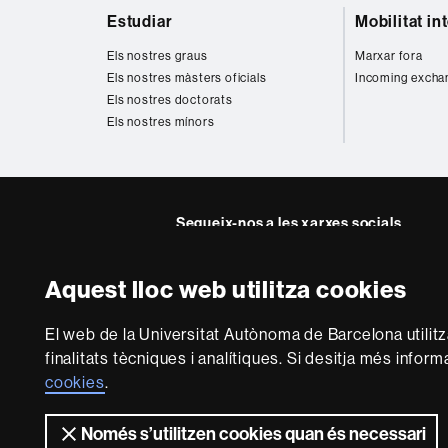
Mapa
Estudiar
Mobilitat in
web
Els nostres graus
Marxar fora
Els nostres màsters oficials
Incoming excha
Els nostres doctorats
Els nostres mínors
Segueix-nos a les xarxes socials
Instagram
Twitter
Facebook
Youtub
Lin
Aquest lloc web utilitza cookies
FFL
FFL
FFL
FFL
UA
Sobre
El web de la Universitat Autònoma de Barcelona utilit
aquest
finalitats tècniques i analítiques. Si desitja més infor
web
Avís legal
P
cookies
.
Només s’utilitzen cookies quan és necessari