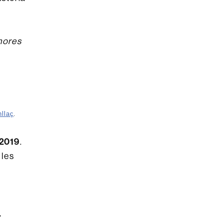
 hores
nllaç
.
 2019
.
 les
.