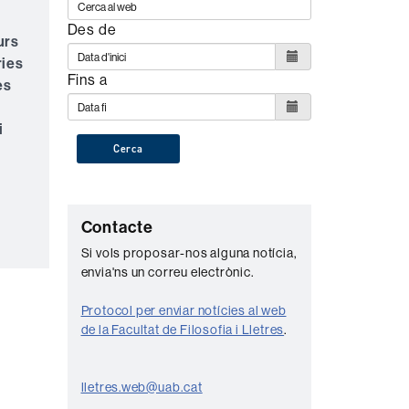
Des de
urs
ries
Fins a
es
i
Cerca
C
Contacte
o
Si vols proposar-nos alguna notícia,
envia'ns un correu electrònic.
n
t
Protocol per enviar notícies al web
a
de la Facultat de Filosofia i Lletres
.
c
t
lletres.web@uab.cat