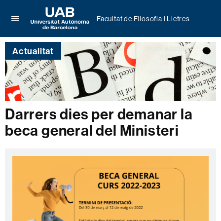
Facultat de Filosofia i Lletres
Prem
UAB
per
Universitat
desplegar
Actualitat
Autònoma
el
de
menú
Barcelona
de
Facultat
de
Filosofia
Darrers dies per demanar la
i
beca general del Ministeri
Lletres