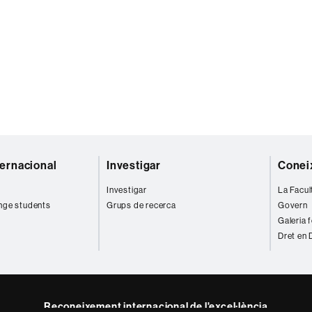
ternacional
Investigar
Coneix
Investigar
La Facul
nge students
Grups de recerca
Govern
Galeria 
Dret en 
Reconeixement internacional de l'excel·lència