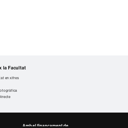
 la Facultat
tat en xifres
fotogràfica
Directe
Amb el finançament de