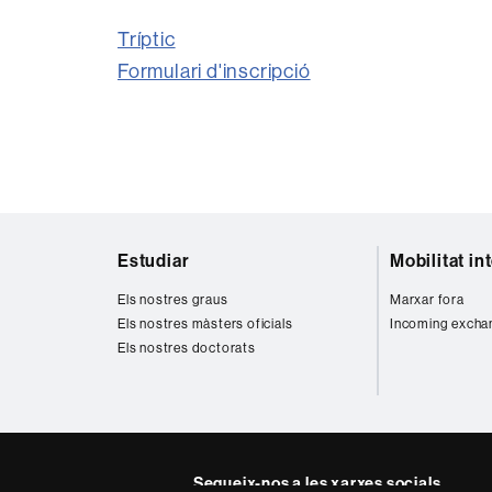
Tríptic
Formulari d'inscripció
Mapa
Estudiar
Mobilitat in
web
Els nostres graus
Marxar fora
Els nostres màsters oficials
Incoming excha
Els nostres doctorats
Segueix-nos a les xarxes socials