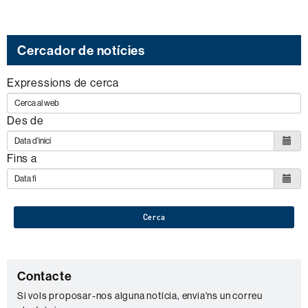
Cercador de notícies
Expressions de cerca
Des de
Fins a
Cerca
C
Contacte
o
Si vols proposar-nos alguna notícia, envia'ns un correu