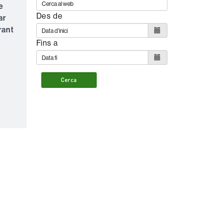
e
Des de
ar
rant
Fins a
Cerca