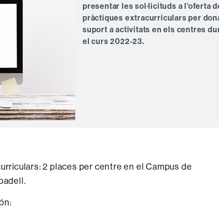
presentar les sol·licituds a l'oferta d
pràctiques extracurriculars per don
suport a activitats en els centres du
el curs 2022-23.
curriculars: 2 places per centre en el Campus de
badell.
són: