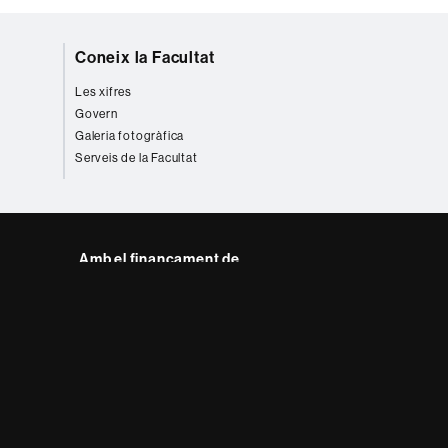
Coneix la Facultat
Les xifres
Govern
Galeria fotogràfica
Serveis de la Facultat
Amb el finançament de
del web UAB