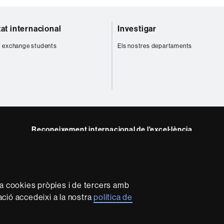
tat internacional
Investigar
 exchange students
Els nostres departaments
Reconeixement internacional de l'excel·lència
HR
m
Excellence
in
Research
za cookies pròpies i de tercers amb
-
mació accedeixi a la nostra
política de
Euraxess
rotecció de dades
Sobre el web
Accessibilitat web
Mapa 