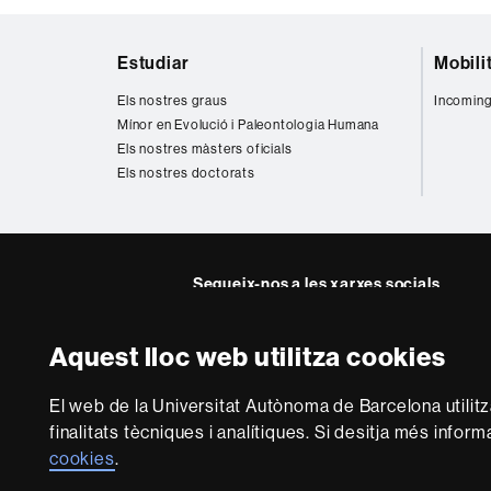
Mapa
Estudiar
Mobili
web
Els nostres graus
Incoming
Mínor en Evolució i Paleontologia Humana
Els nostres màsters oficials
Els nostres doctorats
Segueix-nos a les xarxes socials
Twitter
Instagra
Aquest lloc web utilitza cookies
Sobre
El web de la Universitat Autònoma de Barcelona utilit
aquest
finalitats tècniques i analítiques. Si desitja més infor
web
Avís legal
P
cookies
.