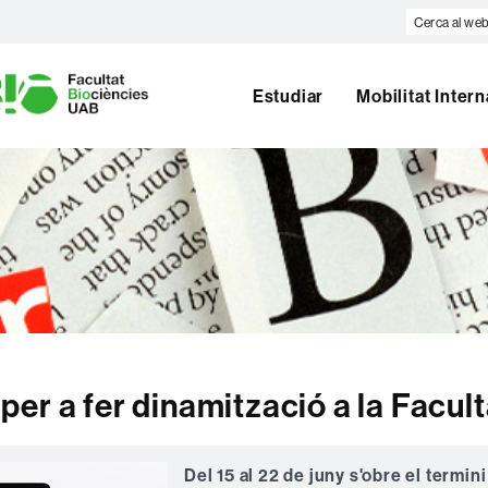
Cerca
al
U
web
A
Estudiar
Mobilitat Inter
B
er a fer dinamització a la Facult
Del 15 al 22 de juny s'obre el termini