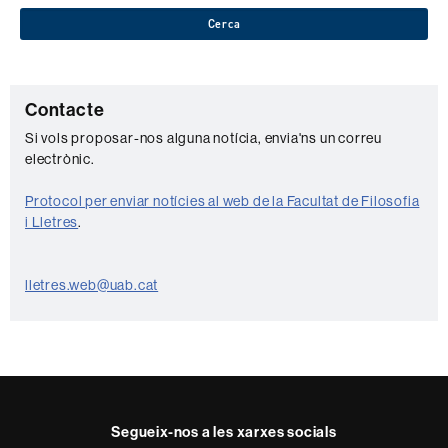
Cerca
C
Contacte
o
Si vols proposar-nos alguna notícia, envia'ns un correu
electrònic.
n
t
Protocol per enviar notícies al web de la Facultat de Filosofia
a
i Lletres
.
c
t
lletres.web@uab.cat
e
Segueix-nos a les xarxes socials