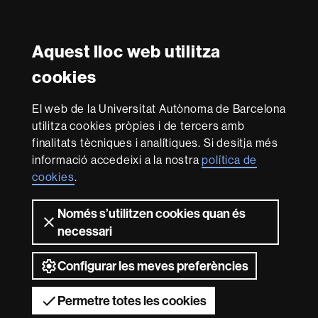
Instagram
Twitter
Facebook
Youtube
LinkedIn
FFL
FFL
FFL
FFL
UAB
Aquest lloc web utilitza
Reconeixement internacional de l'excel·lència
cookies
HR
Excellence
El web de la Universitat Autònoma de Barcelona
in
utilitza cookies pròpies i de tercers amb
Research
Amb el finançament de
-
finalitats tècniques i analítiques. Si desitja més
Euraxess
informació accedeixi a la nostra
política de
cookies
.
Sobre
Només s’utilitzen cookies quan és
aquest
necessari
web
Avís legal
Protecció de dades
Sobre el
web
Accessibilitat web
Mapa del web UAB
Configurar les meves preferències
2026 Universitat Autònoma de Barcelona
Permetre totes les cookies