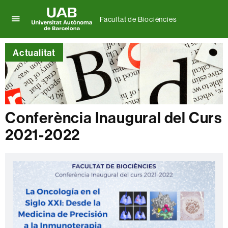
Facultat de Biociències
Prem
UAB
per
Universitat
desplegar
Actualitat
Autònoma
el
de
menú
Barcelona
de
Facultat
de
Biociències
Conferència Inaugural del Curs
2021-2022