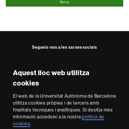
Cerca
Segueix-nos a les xarxes socials
Twitter
Instagram
Aquest lloc web utilitza
Reconeixement internacional de l'excel·lència
cookies
HR
Excellence
El web de la Universitat Autònoma de Barcelona
in
utilitza cookies pròpies i de tercers amb
Research
Amb el finançament de
-
finalitats tècniques i analítiques. Si desitja més
Euraxess
informació accedeixi a la nostra
política de
cookies
.