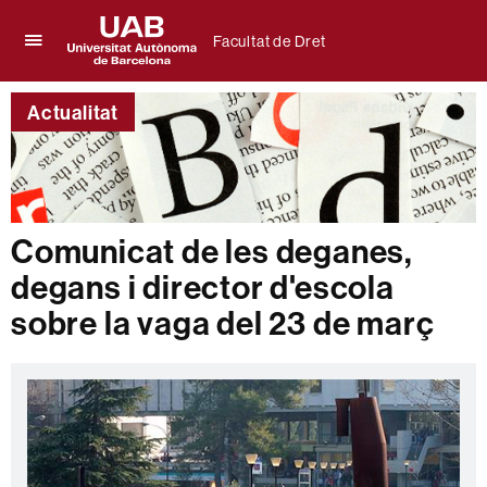
Facultat de Dret
Prem
UAB
per
Universitat
desplegar
Actualitat
Autònoma
el
de
menú
Barcelona
de
Facultat
de
Dret
Comunicat de les deganes,
degans i director d'escola
sobre la vaga del 23 de març