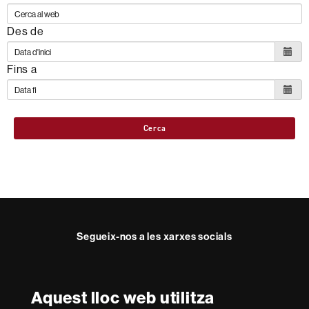
Des de
Fins a
Cerca
Segueix-nos a les xarxes socials
Twitter
YouTube
Instagram
LinkedIn
Facultat
UAB
Aquest lloc web utilitza
Reconeixement internacional de l'excel·lència