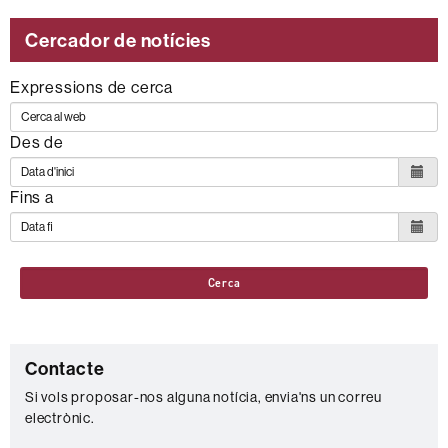
Cercador de notícies
Expressions de cerca
Des de
Fins a
Cerca
C
Contacte
o
Si vols proposar-nos alguna notícia, envia'ns un correu
electrònic.
n