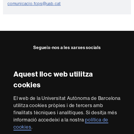
t
comunicacio.fcps@uab.cat
a
c
t
e
Segueix-nos a les xarxes socials
Twitter
YouTube
Instagram
Aquest lloc web utilitza
Reconeixement internacional de l'excel·lència
cookies
HR
Excellence
El web de la Universitat Autònoma de Barcelona
in
utilitza cookies pròpies i de tercers amb
Research
Amb el finançament de
-
finalitats tècniques i analítiques. Si desitja més
Euraxess
informació accedeixi a la nostra
política de
cookies
.