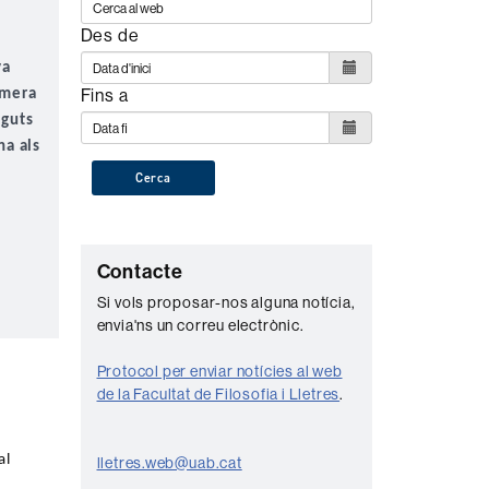
Des de
va
Fins a
imera
eguts
na als
Cerca
C
Contacte
o
Si vols proposar-nos alguna notícia,
envia'ns un correu electrònic.
n
t
Protocol per enviar notícies al web
a
de la Facultat de Filosofia i Lletres
.
c
t
al
lletres.web@uab.cat