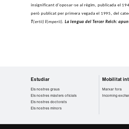
insignificant d’oposar-se al règim, publicada el 1947
però publicat per primera vegada el 1995, del cate
T
(ertii)
I
(mperii).
La lengua del Tercer Reich: apun
Mapa
Estudiar
Mobilitat in
web
Els nostres graus
Marxar fora
Els nostres màsters oficials
Incoming excha
Els nostres doctorats
Els nostres mínors