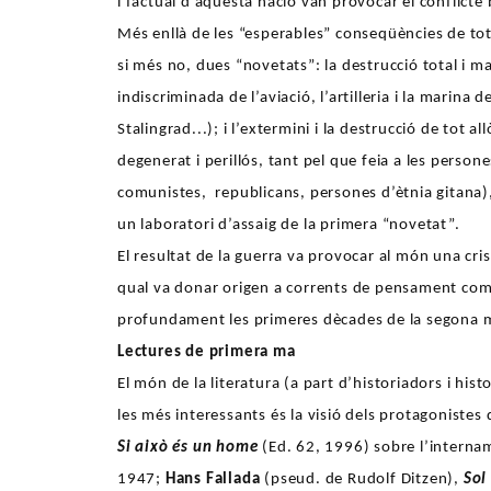
i factual d’aquesta nació van provocar el conflicte 
Més enllà de les “esperables” conseqüències de tot
si més no, dues “novetats”: la destrucció total i mas
indiscriminada de l’aviació, l’artilleria i la marin
Stalingrad...); i l’extermini i la destrucció de tot
degenerat i perillós, tant pel que feia a les pers
comunistes, republicans, persones d’ètnia gitana), 
un laboratori d’assaig de la primera “novetat”.
El resultat de la guerra va provocar al món una cris
qual va donar origen a corrents de pensament com 
profundament les primeres dècades de la segona me
Lectures de primera ma
El món de la literatura (a part d’historiadors i hi
les més interessants és la visió dels protagonistes 
Si això és un home
(Ed. 62, 1996) sobre l’intern
1947;
Hans Fallada
(pseud. de Rudolf Ditzen),
Sol