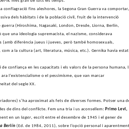
bèl·lic més gran de tots els temps.
a conflagració fins aleshores, la Segona Gran Guerra va comportar
siva dels hàbitats i de la població civil, fruit de la intervenció
a de guerra (Hiroshima, Nagasaki, London, Dresde, Liorna, Berlín,
 allò que una ideologia supremacista, el nazisme, considerava
ones (amb diferència jueus i jueves, però també homosexuals,
com a la cultura (art, literatura, música, etc.). Gernika havia estat
i de confiança en les capacitats i els valors de la persona humana, 
ara l’existencialisme o el pessimisme, que van marcar
itat del segle XX.
storiadores) s’ha aproximat als fets de diverses formes. Potser una d
des de dins del conflicte. Fem una tria i us aconsellem:
Primo Levi,
ament en un
lager
, escrit entre el desembre de 1945 i el gener de
 a Berlín
(Ed. de 1984, 2011), sobre l’opció personal i aparentmen