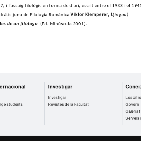
, i l’assaig filològic en forma de diari, escrit entre el 1933 i el 194
dràtic jueu de Filologia Romànica
Viktor Klemperer,
L
(ingua)
tes de un filólogo
(Ed. Minúscula 2001).
ternacional
Investigar
Coneix
Investigar
Les xifr
nge students
Revistes de la Facultat
Govern
Galeria 
Serveis 