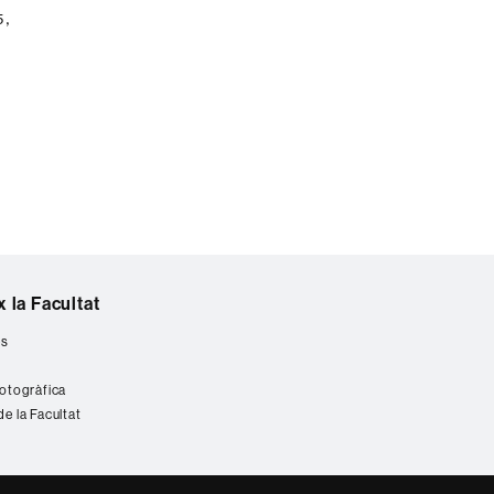
5,
 la Facultat
es
fotogràfica
de la Facultat