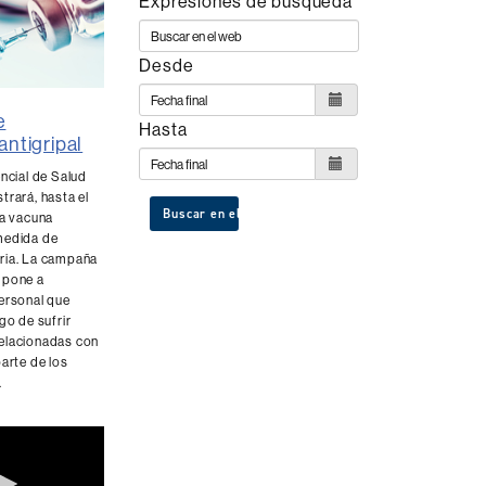
Expresiones de búsqueda
Desde
e
Hasta
antigripal
encial de Salud
trará, hasta el
Buscar en el web
la vacuna
medida de
ria. La campaña
 pone a
personal que
go de sufrir
elacionadas con
parte de los
.