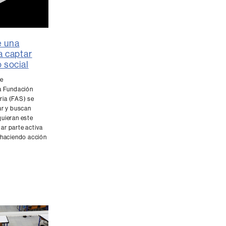
e una
a captar
 social
ume
de
la Fundación
ia (FAS) se
ar y buscan
quieran este
ar parte activa
 haciendo acción