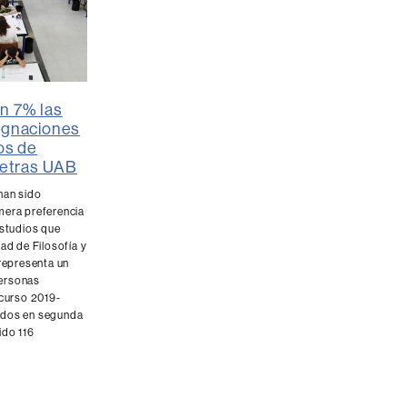
n 7% las
ignaciones
os de
 Letras UAB
han sido
mera preferencia
estudios que
tad de Filosofía y
 representa un
ersonas
 curso 2019-
ados en segunda
ido 116