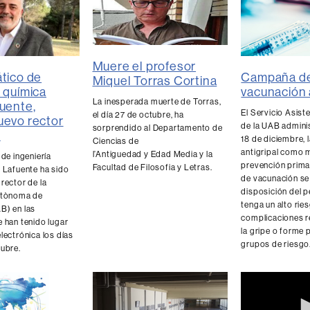
Muere el profesor
ático de
Campaña d
Miquel Torras Cortina
a química
vacunación 
La inesperada muerte de Torras,
fuente,
El Servicio Asist
el día 27 de octubre, ha
uevo rector
de la UAB adminis
sorprendido al Departamento de
B
18 de diciembre, 
Ciencias de
antigripal como 
l’Antiguedad y Edad Media y la
 de ingeniería
prevención prima
Facultad de Filosofia y Letras.
r Lafuente ha sido
de vacunación se
rector de la
disposición del 
utònoma de
tenga un alto ries
B) en las
complicaciones r
 han tenido lugar
la gripe o forme 
lectrónica los días
grupos de riesgo
tubre.