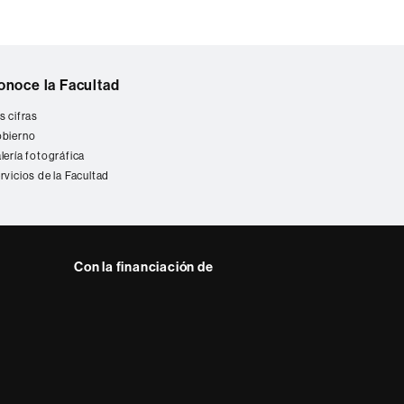
onoce la Facultad
s cifras
bierno
lería fotográfica
rvicios de la Facultad
Con la financiación de