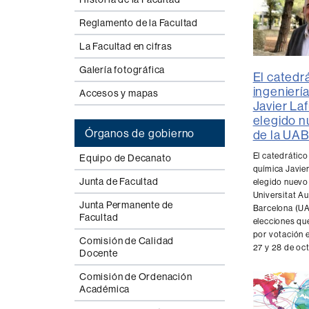
Reglamento de la Facultad
La Facultad en cifras
Galería fotográfica
El catedr
ingenierí
Accesos y mapas
Javier La
elegido n
Órganos de gobierno
de la UA
El catedrático
Equipo de Decanato
química Javie
Junta de Facultad
elegido nuevo 
Universitat A
Junta Permanente de
Barcelona (UA
Facultad
elecciones que
por votación e
Comisión de Calidad
27 y 28 de oc
Docente
Comisión de Ordenación
Académica