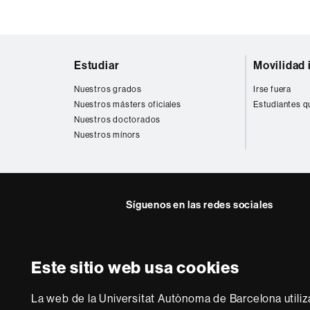
Mapa
Estudiar
Movilidad 
web
Nuestros grados
Irse fuera
Nuestros másters oficiales
Estudiantes q
Nuestros doctorados
Nuestros mínors
Síguenos en las redes sociales
Instagram
Twitter
Facebook
Youtub
Lin
FFL
FFL
FFL
FFL
UA
Este sitio web usa cookies
Sobre
esta
La web de la Universitat Autònoma de Barcelona utiliz