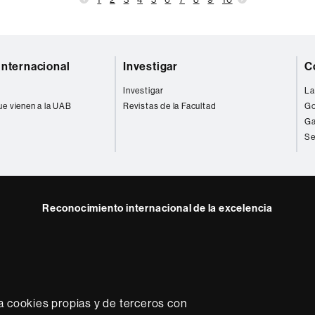
internacional
Investigar
C
Investigar
La
ue vienen a la UAB
Revistas de la Facultad
Go
Ga
Se
Reconocimiento internacional de la excelencia
HR
e
kedIn
Excellence
B
in
Research
-
a cookies propias y de terceros con
Euraxess