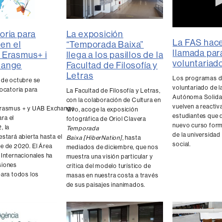
0
ria para
La exposición
seconds
La FAS hac
 en el
“Temporada Baixa”
of
llamada par
 Erasmus+ i
llega a los pasillos de la
0
voluntariado
seconds
Vol
hange
Facultad de Filosofía y
90%
Letras
Los programas 
 de octubre se
voluntariado de 
vocatoria para
La Facultad de Filosofía y Letras,
Autónoma Solidar
con la colaboración de Cultura en
vuelven a reactiv
Erasmus + y UAB Exchange
Vivo, acoge la exposición
estudiantes que 
ra el
fotográfica de Oriol Clavera
nuevo curso form
, la
Temporada
de la universidad
stará abierta hasta el
Baixa [HiberNation]
, hasta
social.
e de 2020. El Área
mediados de diciembre, que nos
 Internacionales ha
muestra una visión particular y
siones
crítica del modelo turístico de
para todos los
masas en nuestra costa a través
de sus paisajes inanimados.