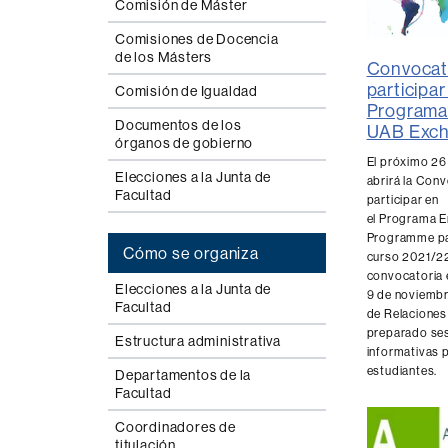
Comisión de Máster
Comisiones de Docencia
de los Másters
Convocato
participar
Comisión de Igualdad
Programa
Documentos de los
UAB Exc
órganos de gobierno
El próximo 26
Elecciones a la Junta de
abrirá la Con
Facultad
participar en
el Programa 
Programme pa
Cómo se organiza
curso 2021/22
convocatoria e
Elecciones a la Junta de
9 de noviembr
Facultad
de Relaciones
preparado se
Estructura administrativa
informativas 
estudiantes.
Departamentos de la
Facultad
Coordinadores de
titulación