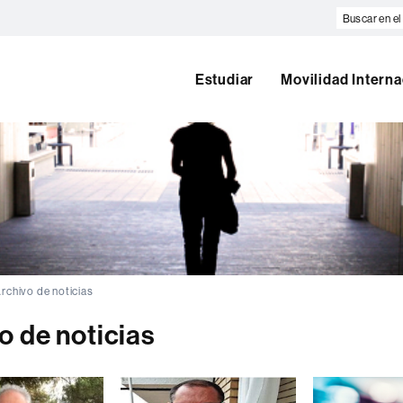
Buscar
en
el
web
Estudiar
Movilidad Interna
rchivo de noticias
o de noticias