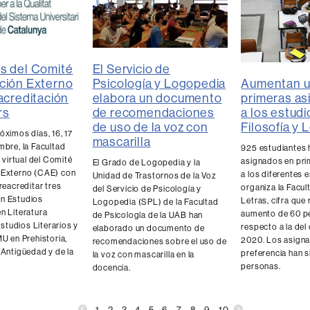
s del Comité
El Servicio de
Aumentan u
ción Externo
Psicología y Logopedia
primeras as
eacreditación
elabora un documento
a los estudi
rs
de recomendaciones
Filosofía y
de uso de la voz con
óximos días, 16, 17
mascarilla
mbre, la Facultad
925 estudiantes 
a virtual del Comité
asignados en pri
El Grado de Logopedia y la
 Externo (CAE) con
a los diferentes 
Unidad de Trastornos de la Voz
 reacreditar tres
organiza la Facul
del Servicio de Psicología y
n Estudios
Letras, cifra que
Logopedia (SPL) de la Facultad
n Literatura
aumento de 60 p
de Psicología de la UAB han
tudios Literarios y
respecto a la del
elaborado un documento de
MU en Prehistoria,
2020. Los asign
recomendaciones sobre el uso de
 Antigüedad y de la
preferencia han s
la voz con mascarilla en la
personas.
docencia.
1
2
3
4
5
6
7
8
9
10