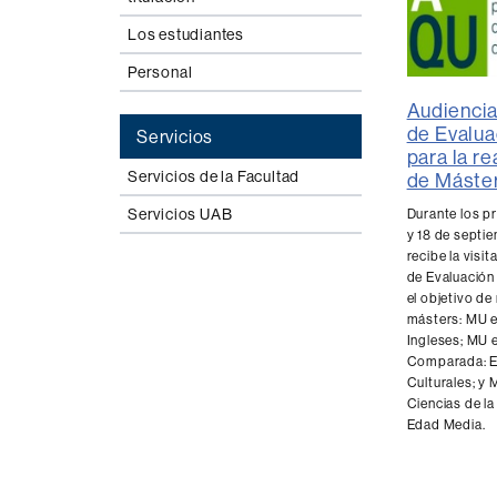
Los estudiantes
Personal
Audiencia
de Evalua
Servicios
para la r
Servicios de la Facultad
de Máste
Servicios UAB
Durante los pr
y 18 de septie
recibe la visit
de Evaluación
el objetivo de
másters: MU e
Ingleses; MU e
Comparada: Es
Culturales; y 
Ciencias de la
Edad Media.