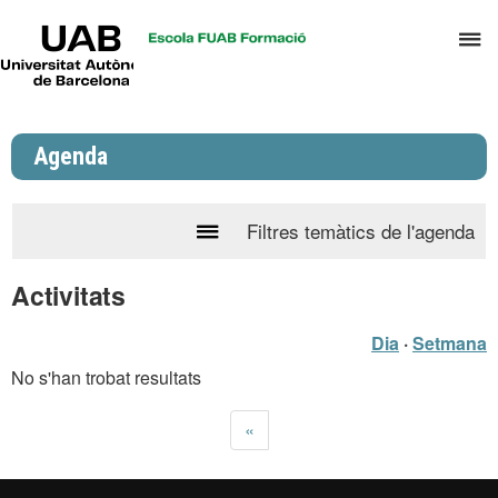
UAB
P
Universitat
Autònoma
p
de
d
Barcelona
el
Agenda
m
d
P
Filtres temàtics de l'agenda
Prem
i
per
S
Activitats
desplegar
I
el
Dia
·
Setmana
calendari
No s'han trobat resultats
de
l'agenda
«