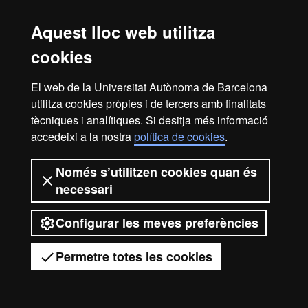
Reconeixement internacional de l'excel·lència
Aquest lloc web utilitza
HR
cookies
El web de la Universitat Autònoma de Barcelona
Excell
utilitza cookies pròpies i de tercers amb finalitats
Inici
Avís legal
Política de privacitat
tècniques i analítiques. Si desitja més informació
accedeixi a la nostra
política de cookies
.
Protecció de dades
Sobre el web
in
Som una universitat capdavantera que imparteix una
Només s’utilitzen cookies quan és
docència de qualitat, diversificada, multidisciplinària i
necessari
flexible, ajustada a les necessitats de la societat i adaptada
als nous models de l'Europa del coneixement. La UAB és
Resea
Configurar les meves preferències
reconeguda internacionalment per la qualitat i el caràcter
innovador de la seva recerca.
Permetre totes les cookies
2026 Universitat Autònoma de Barcelona
-