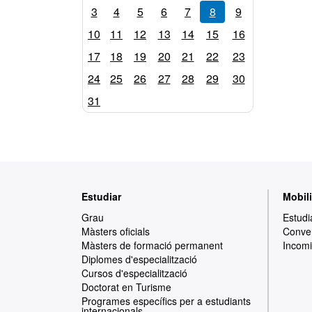
3
4
5
6
7
8
9
10
11
12
13
14
15
16
17
18
19
20
21
22
23
24
25
26
27
28
29
30
31
Mapa
Estudiar
Mobili
web
Grau
Estudi
Màsters oficials
Conven
Màsters de formació permanent
Incomi
Diplomes d'especialització
Cursos d'especialització
Doctorat en Turisme
Programes específics per a estudiants
internacionals