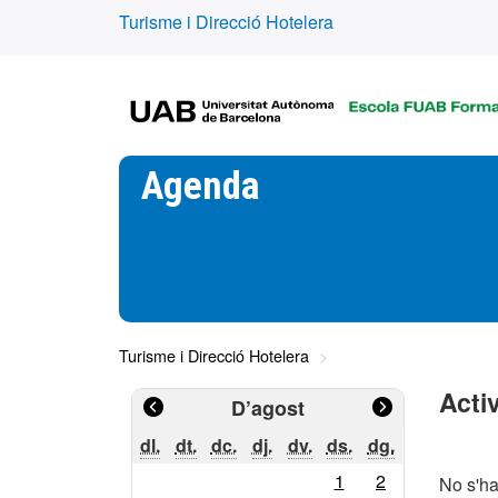
Turisme i Direcció Hotelera
Agenda
Turisme i Direcció Hotelera
Activ
D’agost
dilluns
dimarts
dimecres
dijous
divendres
dissabte
diumenge
dl.
dt.
dc.
dj.
dv.
ds.
dg.
Calendari
1
2
No s'ha