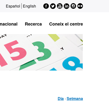
Facebook
Twitter
Youtube
LinkedIn
Instagram
Flickr
Español
English
rnacional
Recerca
Coneix el centre
Dia
·
Setmana