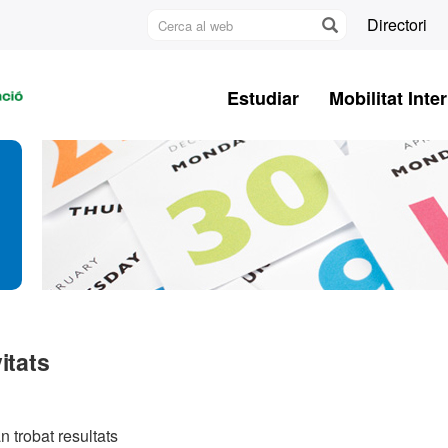
Cerca
Directori
al
U
web
A
Estudiar
Mobilitat Inte
B
itats
n trobat resultats