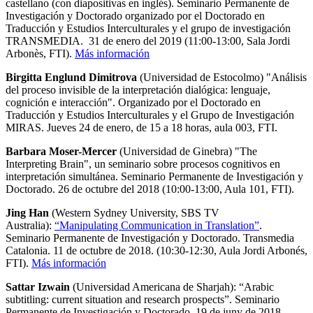
castellano (con diapositivas en inglés). Seminario Permanente de
Investigación y Doctorado organizado por el Doctorado en
Traducción y Estudios Interculturales y el grupo de investigación
TRANSMEDIA. 31 de enero del 2019 (11:00-13:00, Sala Jordi
Arbonès, FTI).
Más información
Birgitta Englund Dimitrova
(Universidad de Estocolmo) "Análisis
del proceso invisible de la interpretación dialógica: lenguaje,
cognición e interacción". Organizado por el Doctorado en
Traducción y Estudios Interculturales y el Grupo de Investigación
MIRAS. Jueves 24 de enero, de 15 a 18 horas, aula 003, FTI.
Barbara Moser-Mercer
(Universidad de Ginebra) "The
Interpreting Brain", un seminario sobre procesos cognitivos en
interpretación simultánea. Seminario Permanente de Investigación y
Doctorado. 26 de octubre del 2018 (10:00-13:00, Aula 101, FTI).
Jing Han
(Western Sydney University, SBS TV
Australia):
“Manipulating Communication in Translation”
.
Seminario Permanente de Investigación y Doctorado. Transmedia
Catalonia. 11 de octubre de 2018. (10:30-12:30, Aula Jordi Arbonés,
FTI).
Más información
Sattar Izwain
(Universidad Americana de Sharjah): “Arabic
subtitling: current situation and research prospects”. Seminario
Permanente de Investigación y Doctorado. 19 de juny de 2018.