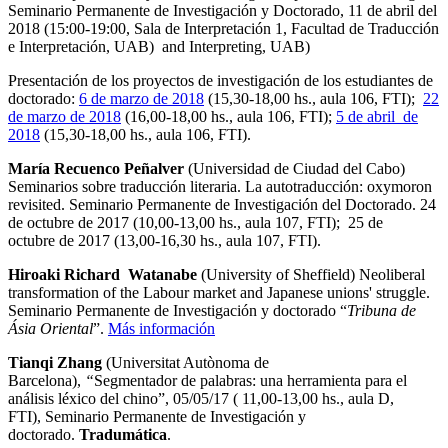
Seminario Permanente de Investigación y Doctorado, 11 de abril del
2018 (15:00-19:00, Sala de Interpretación 1, Facultad de Traducción
e Interpretación, UAB) and Interpreting, UAB)
Presentación de los proyectos de investigación de los estudiantes de
doctorado:
6 de marzo de 2018
(15,30-18,00 hs., aula 106, FTI);
22
de marzo de 2018
(16,00-18,00 hs., aula 106, FTI);
5 de abril de
2018
(15,30-18,00 hs., aula 106, FTI).
María Recuenco Peñalver
(Universidad de Ciudad del Cabo)
Seminarios sobre traducción literaria. La autotraducción: oxymoron
revisited. Seminario Permanente de Investigación del Doctorado. 24
de octubre de 2017 (10,00-13,00 hs., aula 107, FTI); 25 de
octubre de 2017 (13,00-16,30 hs., aula 107, FTI).
Hiroaki Richard Watanabe
(University of Sheffield) Neoliberal
transformation of the Labour market and Japanese unions' struggle.
Seminario Permanente de Investigación y doctorado “
Tribuna de
Ásia Oriental
”.
Más información
Tianqi Zhang
(Universitat Autònoma de
Barcelona),
“
Segmentador de palabras: una herramienta para el
análisis léxico del chino”, 05/05/17 ( 11,00-13,00 hs., aula D,
FTI), Seminario Permanente de Investigación y
doctorado.
Tradumática
.