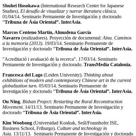
Shuhei Hosokawa
(International Research Center for Japanese
Studies).
El desafío de visualizar y narrar literatura clásica
.
01/04/14. Seminario Permanente de Investigación y doctorado
“
Tribuna de Ásia Oriental”.
InterAsia
.
Marcos Centeno Martín, Almudena García
Navarro
(realizadores). Proyección de documental:
Ainu. Caminos
a la memoria (2013).
19/03/14. Seminario Permanente de
Investigación y doctorado “
Tribuna de Ásia Oriental”.
InterAsia.
"Acreditació i avaluació de la recerca". 17/03/14. Seminario
Permanente de Investigación y doctorado.
TransMedia Catalonia.
Francesca del Lago
(Leiden University).
Thinking about
exhibitions of modern and contemporary Chinese art in the current
globalization turn.
05/03/14. Seminario Permanente de
Investigación y doctorado “
Tribuna de Ásia Oriental”.
InterAsia.
Ou Ning
.
Bishan Project: Restarting the Rural Reconstruction
Movement.
14/11/13. Seminario Permanente de Investigación y
doctorado “
Tribuna de Ásia Oriental”.
InterAsia.
Kim Woobong
(Universidad Konkuk, Seúl/Fraunhofer ISE,
Business School, Friburgo). C
ulture and technology in
Asia.
13/11/13. Seminario Permanente de Investigación y doctorado