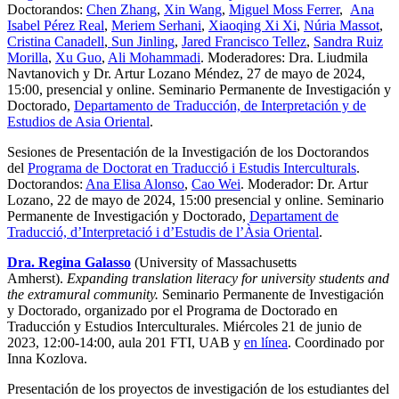
Doctorandos:
Chen Zhang
,
Xin Wang
,
Miguel Moss Ferrer
,
Ana
Isabel Pérez Real
,
Meriem Serhani
,
Xiaoqing Xi Xi
,
Núria Massot
,
Cristina Canadell
,
Sun Jinling
,
Jared Francisco Tellez
,
Sandra Ruiz
Morilla
,
Xu Guo
,
Ali Mohammadi
. Moderadores: Dra. Liudmila
Navtanovich y Dr. Artur Lozano Méndez, 27 de mayo de 2024,
15:00, presencial y online. Seminario Permanente de Investigación y
Doctorado,
Departamento de Traducción, de Interpretación y de
Estudios de Asia Oriental
.
Sesiones de Presentación de la Investigación de los Doctorandos
del
Programa de Doctorat en Traducció i Estudis Interculturals
.
Doctorandos:
Ana Elisa Alonso
,
Cao Wei
. Moderador: Dr. Artur
Lozano, 22 de mayo de 2024, 15:00 presencial y online. Seminario
Permanente de Investigación y Doctorado,
Departament de
Traducció, d’Interpretació i d’Estudis de l’Àsia Oriental
.
Dra.
Regina Galasso
(University of Massachusetts
Amherst).
Expanding translation literacy for university students and
the extramural community.
Seminario Permanente de Investigación
y Doctorado, organizado por el Programa de Doctorado en
Traducción y Estudios Interculturales. Miércoles 21 de junio de
2023, 12:00-14:00, aula 201 FTI, UAB y
en línea
. Coordinado por
Inna Kozlova.
Presentación de los proyectos de investigación de los estudiantes del