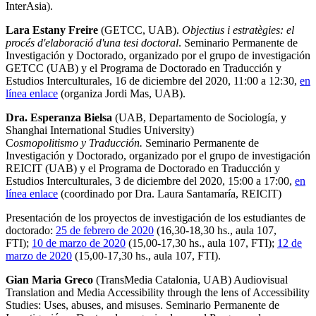
InterAsia).
Lara Estany Freire
(GETCC, UAB).
Objectius i estratègies: el
procés d'elaboració d'una tesi doctoral
. Seminario Permanente de
Investigación y Doctorado, organizado por el grupo de investigación
GETCC (UAB) y el Programa de Doctorado en Traducción y
Estudios Interculturales, 16 de diciembre del 2020, 11:00 a 12:30,
en
línea enlace
(organiza Jordi Mas, UAB).
Dra. Esperanza Bielsa
(UAB, Departamento de Sociología, y
Shanghai International Studies University)
C
osmopolitismo y Traducción.
Seminario Permanente de
Investigación y Doctorado, organizado por el grupo de investigación
REICIT (UAB) y el Programa de Doctorado en Traducción y
Estudios Interculturales, 3 de diciembre del 2020, 15:00 a 17:00,
en
línea enlace
(coordinado por Dra. Laura Santamaría, REICIT)
Presentación de los proyectos de investigación de los estudiantes de
doctorado:
25 de febrero de 2020
(16,30-18,30 hs., aula 107,
FTI);
10 de marzo de 2020
(15,00-17,30 hs., aula 107, FTI);
12 de
marzo de 2020
(15,00-17,30 hs., aula 107, FTI).
Gian Maria Greco
(TransMedia Catalonia, UAB) Audiovisual
Translation and Media Accessibility through the lens of Accessibility
Studies: Uses, abuses, and misuses. Seminario Permanente de