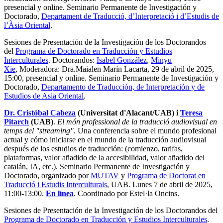
presencial y online. Seminario Permanente de Investigación y
Doctorado,
Departament de Traducció, d’Interpretació i d’Estudis de
l’Àsia Oriental
.
Sesiones de Presentación de la Investigación de los Doctorandos
del
Programa de Doctorado en Traducción y Estudios
Interculturales
. Doctorandos:
Isabel González
,
Minyu
Xie
, Moderadora: Dra.Maialen Marín Lacarta, 29 de abril de 2025,
15:00, presencial y online. Seminario Permanente de Investigación y
Doctorado,
Departamento de Traducción, de Interpretación y de
Estudios de Asia Oriental
.
Dr. Cristóbal Cabeza
(Universitat d'Alacant/UAB) i
Teresa
Pitarch
(UAB)
.
El món professional de la traducció audiovisual en
temps del "streaming".
Una conferencia sobre el mundo profesional
actual y cómo iniciarse en el mundo de la traducción audiovisual
después de los estudios de traducción: (comienzo, tarifas,
plataformas, valor añadido de la accesibilidad, valor añadido del
catalán, IA, etc.). Seminario Permanente de Investigación y
Doctorado, organizado por
MUTAV
y
Programa de Doctorat en
Traducció i Estudis Interculturals
, UAB. Lunes 7 de abril de 2025,
11:00-13:00.
En línea
. Coordinado por Estel·la Oncins.
Sesiones de Presentación de la Investigación de los Doctorandos del
Programa de Doctorado en Traducción y Estudios Interculturales
.