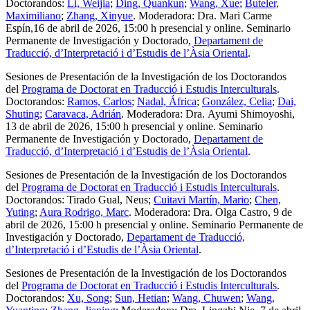
Doctorandos:
Li, Weijia
;
Ding, Quankun
;
Wang, Xue
;
Buteler,
Maximiliano
;
Zhang, Xinyue
. Moderadora: Dra. Mari Carme
Espín,16 de abril de 2026, 15:00 h presencial y online. Seminario
Permanente de Investigación y Doctorado,
Departament de
Traducció, d’Interpretació i d’Estudis de l’Àsia Oriental
.
Sesiones de Presentación de la Investigación de los Doctorandos
del
Programa de Doctorat en Traducció i Estudis Interculturals
.
Doctorandos:
Ramos, Carlos
;
Nadal, África
;
González, Celia
;
Dai,
Shuting
;
Caravaca, Adrián
. Moderadora: Dra. Ayumi Shimoyoshi,
13 de abril de 2026, 15:00 h presencial y online. Seminario
Permanente de Investigación y Doctorado,
Departament de
Traducció, d’Interpretació i d’Estudis de l’Àsia Oriental
.
Sesiones de Presentación de la Investigación de los Doctorandos
del
Programa de Doctorat en Traducció i Estudis Interculturals
.
Doctorandos: Tirado Gual, Neus;
Cuitavi Martín, Mario
;
Chen,
Yuting
;
Aura Rodrigo, Marc
. Moderadora: Dra. Olga Castro, 9 de
abril de 2026, 15:00 h presencial y online. Seminario Permanente de
Investigación y Doctorado,
Departament de Traducció,
d’Interpretació i d’Estudis de l’Àsia Oriental
.
Sesiones de Presentación de la Investigación de los Doctorandos
del
Programa de Doctorat en Traducció i Estudis Interculturals
.
Doctorandos:
Xu, Song
;
Sun, Hetian
;
Wang, Chuwen
;
Wang,