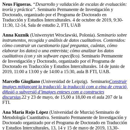
Neus Figueras.
“Desarrollo y validación de escalas de evaluación:
teoría y práctica”
. Seminario Permanente de Investigación y
Doctorado, organizado por el Programa de Doctorado en
Traducción y Estudios Interculturales. 4 de octubre de 2019, 9:30-
11:30, 12-14, Sala de estudio 2, FTI, UAB
Anna Kuznik
(Uniwersytet Wroclawski, Polonia).
Seminario sobre
instrumentos, recogida y análisis de datos cualitativos. Contenidos:
cómo construir un cuestionario (qué preguntas, cuántas, cómo
elaborar los datos) o una entrevista; cómo analizar los datos
cualitativos (con y sin software específico)
. Seminario Permanente
de Investigación y Doctorado, organizado por el Programa de
Doctorado en Traducción y Estudios Interculturales. 14 de junio de
2019, 11:00 a 13:00 y de 14:00 a 15:30, aula B FTI, UAB.
Marcello Giugliano
(Universidad de Leipzig). Seminario
Construir
imatges mitjançant la traducció: la traducció com a eina de creació,
difusió o subversió d’imatges enteses com a constructes
discursius
.22 y 23 de mayo, de 15,00 a 18,00 en el aula 207 de la
FTI.
Ana María Rojo López
(Universidad de Murcia) Seminario de
Metodología Cuantitativa. Seminario Permanente de Investigación y
Doctorado organizado por el Programa de Doctorado en Traducción
y Estudios Interculturales, 13, 14 y 15 de mayo de 2019, 13,30-