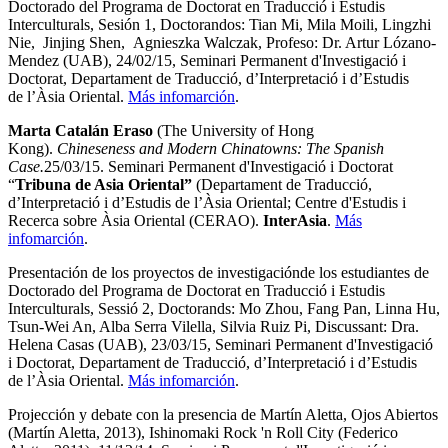
Doctorado del Programa de Doctorat en Traducció i Estudis
Interculturals, Sesión 1, Doctorandos: Tian Mi, Mila Moili, Lingzhi
Nie, Jinjing Shen, Agnieszka Walczak, Profeso: Dr. Artur Lózano-
Mendez (UAB), 24/02/15, Seminari Permanent d'Investigació i
Doctorat, Departament de Traducció, d’Interpretació i d’Estudis
de l’Àsia Oriental.
Más infomarción
.
Marta Catalán Eraso
(The University of Hong
Kong).
Chineseness and Modern Chinatowns: The Spanish
Case.
25/03/15. Seminari Permanent d'Investigació i Doctorat
“
Tribuna de Asia Oriental”
(Departament de Traducció,
d’Interpretació i d’Estudis de l’Àsia Oriental; Centre d'Estudis i
Recerca sobre Àsia Oriental (CERAO).
InterAsia
.
Más
infomarción
.
Presentación de los proyectos de investigaciónde los estudiantes de
Doctorado del Programa de Doctorat en Traducció i Estudis
Interculturals, Sessió 2, Doctorands: Mo Zhou, Fang Pan, Linna Hu,
Tsun-Wei An, Alba Serra Vilella, Silvia Ruiz Pi, Discussant: Dra.
Helena Casas (UAB), 23/03/15, Seminari Permanent d'Investigació
i Doctorat, Departament de Traducció, d’Interpretació i d’Estudis
de l’Àsia Oriental.
Más infomarción
.
Projección y debate con la presencia de Martín Aletta, Ojos Abiertos
(Martín Aletta, 2013), Ishinomaki Rock 'n Roll City (Federico