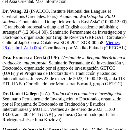
del Asia Oriental. Más información.
Dr. Wang, Zi
(INALCO, Institute National des Langues et
Civilisations Orientales, París).
Academic Workshop for Ph.D
students
. Contenidos: “Doing fieldwork in East Asia” (10:00-12:00),
“Grant/book proposal writing and English academic publishing
strategies” (12:30-14:30). Seminario Permanente de Investigación y
Doctorado, organizado por Grup de Recerca GREGAL: Circulació
Cultural Japó-Corea-Catalunya SGR 2021 SGR 00558.
Viernes
28 de abril. Aula 004
. Coordinado por Makiko Fukuda (GREGAL).
Dra. Francesca Cerdà
(UPF).
L'estudi de la llengua literària en la
traducció: una proposta.
Seminario Permanente de Investigación y
Doctorado, organizado por el grupo de investigación GETCC
(UAB) y el Programa de Doctorado en Traducción y Estudios
Interculturales. Jueves 23 de marzo de 2023, 16:00-18:00, aula 113
FTI, UAB. (Coordinado por Montserrat Bacardi, grupo GETCC).
Dr. Daniel Gallego
(UA).
Traducción económica e investigación
.
Seminario Permanente de Investigación y Doctorado, organizado
por el Programa de Doctorado en Traducción y Estudios
Interculturales y MUTEI. Viernes 27 de enero de 2023, 11:00-
13:00, aula 002 FTI (UAB) y en línea. (Coordinado por Patricia
Rodríguez-Inés e Inna Kozlova).
Mercedes Suárez de la Torre
(Universidad del Valle).
Traducción