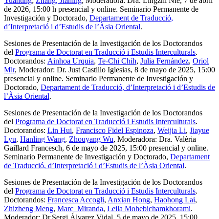
Yuanting
;
Zhang, Jianing
; Moderadora: Dra. Lingzhi Nie, 7 de abril
de 2026, 15:00 h presencial y online. Seminario Permanente de
Investigación y Doctorado,
Departament de Traducció,
d’Interpretació i d’Estudis de l’Àsia Oriental
.
Sesiones de Presentación de la Investigación de los Doctorandos
del
Programa de Doctorat en Traducció i Estudis Interculturals
.
Doctorandos:
Ainhoa Urquia
,
Te-Chi Chih
,
Julia Fernández
,
Oriol
Mir
, Moderador: Dr. Just Castillo Iglesias, 8 de mayo de 2025, 15:00
presencial y online. Seminario Permanente de Investigación y
Doctorado,
Departament de Traducció, d’Interpretació i d’Estudis de
l’Àsia Oriental
.
Sesiones de Presentación de la Investigación de los Doctorandos
del
Programa de Doctorat en Traducció i Estudis Interculturals
.
Doctorandos:
Lin Hui
,
Francisco Fidel Espinoza
,
Weijia Li
,
Jiayue
Lyu
,
Hanling Wang
,
Zhouyang Wu
, Moderadora: Dra. Valèria
Gaillard Francesch, 6 de mayo de 2025, 15:00 presencial y online.
Seminario Permanente de Investigación y Doctorado,
Departament
de Traducció, d’Interpretació i d’Estudis de l’Àsia Oriental
.
Sesiones de Presentación de la Investigación de los Doctorandos
del
Programa de Doctorat en Traducció i Estudis Interculturals
.
Doctorandos:
Francesca Accogli
,
Anxian Hong
,
Haohong Lai
,
Zhizheng Meng
,
Marc Miranda
,
Leila Mohebichamkhorami
.
Moderador: Dr.Sergi Álvarez Vidal, 5 de mayo de 2025, 15:00