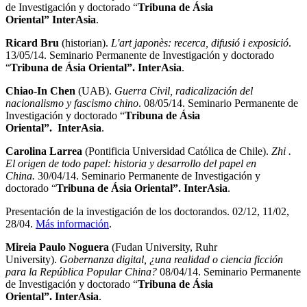
de Investigación y doctorado “
Tribuna de Ásia
Oriental”
InterAsia
.
Ricard Bru
(historian).
L'art japonès: recerca, difusió i exposició
.
13/05/14. Seminario Permanente de Investigación y doctorado
“
Tribuna de Ásia Oriental”. InterAsia
.
Chiao-In Chen
(UAB).
Guerra Civil, radicalización del
nacionalismo y fascismo chino
. 08/05/14. Seminario Permanente de
Investigación y doctorado “
Tribuna de Ásia
Oriental”.
InterAsia
.
Carolina Larrea
(Pontificia Universidad Católica de Chile).
Zhi
.
El origen de todo papel: historia y desarrollo del papel en
China.
30/04/14. Seminario Permanente de Investigación y
doctorado “
Tribuna de Ásia Oriental”.
InterAsia
.
Presentación de la investigación de los doctorandos. 02/12, 11/02,
28/04.
Más información
.
Mireia Paulo Noguera
(Fudan University, Ruhr
University).
Gobernanza digital, ¿una realidad o ciencia ficción
para la República Popular China?
08/04/14. Seminario Permanente
de Investigación y doctorado “
Tribuna de Ásia
Oriental”.
InterAsia
.