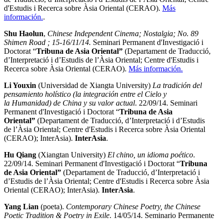
d'Estudis i Recerca sobre Àsia Oriental (CERAO).
Más
información.
.
Shu Haolun
,
Chinese Independent Cinema; Nostalgia
; No. 89
Shimen Road
; 15-16/11/14.
Seminari Permanent d'Investigació i
Doctorat “
Tribuna de Asia Oriental”
(Departament de Traducció,
d’Interpretació i d’Estudis de l’Àsia Oriental; Centre d'Estudis i
Recerca sobre Àsia Oriental (CERAO).
Más información.
Li Youxin
(Universidad de Xiangta University)
La tradición del
pensamiento holístico (la integración entre el Cielo y
la Humanidad) de China y su valor actual
. 22/09/14. Seminari
Permanent d'Investigació i Doctorat “
Tribuna de Asia
Oriental”
(Departament de Traducció, d’Interpretació i d’Estudis
de l’Àsia Oriental; Centre d'Estudis i Recerca sobre Àsia Oriental
(CERAO); InterAsia).
InterAsia
.
Hu Qiang
(Xiangtan University)
El chino, un idioma poético
.
22/09/14. Seminari Permanent d'Investigació i Doctorat “
Tribuna
de Asia Oriental”
(Departament de Traducció, d’Interpretació i
d’Estudis de l’Àsia Oriental; Centre d'Estudis i Recerca sobre Àsia
Oriental (CERAO); InterAsia).
InterAsia
.
Yang Lian
(poeta).
Contemporary Chinese Poetry, the Chinese
Poetic Tradition & Poetry in Exile
. 14/05/14. Seminario Permanente