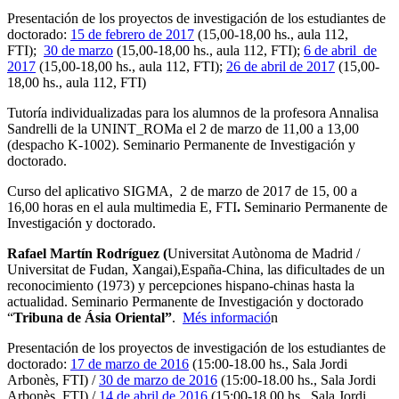
Presentación de los proyectos de investigación de los estudiantes de
doctorado:
15 de febrero de 2017
(15,00-18,00 hs., aula 112,
FTI);
30 de marzo
(15,00-18,00 hs., aula 112, FTI);
6 de abril de
2017
(15,00-18,00 hs., aula 112, FTI);
26 de abril de 2017
(15,00-
18,00 hs., aula 112, FTI)
Tutoría individualizadas para los alumnos de la profesora Annalisa
Sandrelli de la UNINT_ROMa el 2 de marzo de 11,00 a 13,00
(despacho K-1002). Seminario Permanente de Investigación y
doctorado.
Curso del aplicativo SIGMA, 2 de marzo de 2017 de 15, 00 a
16,00 horas en el aula multimedia E, FTI
.
Seminario Permanente de
Investigación y doctorado.
Rafael Martín Rodríguez (
Universitat Autònoma de Madrid /
Universitat de Fudan, Xangai),España-China, las dificultades de un
reconocimiento (1973) y percepciones hispano-chinas hasta la
actualidad. Seminario Permanente de Investigación y doctorado
“
Tribuna de Ásia Oriental”
.
Més informació
n
Presentación de los proyectos de investigación de los estudiantes de
doctorado:
17 de marzo de 2016
(15:00-18.00 hs., Sala Jordi
Arbonès, FTI) /
30 de marzo de 2016
(15:00-18.00 hs., Sala Jordi
Arbonès, FTI) /
14 de abril de 2016
(15:00-18.00 hs., Sala Jordi