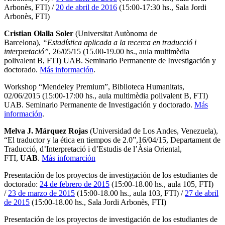
Arbonès, FTI) /
20 de abril de 2016
(15:00-17:30 hs., Sala Jordi
Arbonès, FTI)
Cristian Olalla Soler
(Universitat Autònoma de
Barcelona),
“Estadística aplicada a la recerca en traducció i
interpretació”
, 26/05/15 (15.00-19.00 hs., aula multimèdia
polivalent B, FTI) UAB. Seminario Permanente de Investigación y
doctorado.
Más información
.
Workshop “Mendeley Premium”, Biblioteca Humanitats,
02/06/2015 (15:00-17:00 hs., aula multimèdia polivalent B, FTI)
UAB. Seminario Permanente de Investigación y doctorado.
Más
información
.
Melva J. Márquez Rojas
(Universidad de Los Andes, Venezuela),
“El traductor y la ética en tiempos de 2.0”,16/04/15, Departament de
Traducció, d’Interpretació i d’Estudis de l’Àsia Oriental,
FTI,
UAB
.
Más infomarción
Presentación de los proyectos de investigación de los estudiantes de
doctorado:
24 de febrero de 2015
(15:00-18.00 hs., aula 105, FTI)
/
23 de marzo de 2015
(15:00-18.00 hs., aula 103, FTI) /
27 de abril
de 2015
(15:00-18.00 hs., Sala Jordi Arbonès, FTI)
Presentación de los proyectos de investigación de los estudiantes de