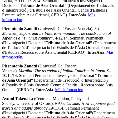
Aletta, 2011), 11/12/14. Seminari Permanent d'Investigació i
Doctorat
“Tribuna de Asia Oriental”
(Departament de Traducció,
d’Interpretació i d’Estudis de l’Àsia Oriental; Centre d'Estudis i
Recerca sobre Àsia Oriental, CERAO).
InterAsia
.
Más
infomarción
.
Pierantonio Zanotti
(Università Ca’ Foscari Venezia).
F.T.
Marinetti, Japan, and Le Futurisme mondial: The construction of
Japan as a “Futurist country”
. 4/12/14. Seminari Permanent
d'Investigació i Doctorat “
Tribuna de Asia Oriental”
(Departament
de Traducció, d’Interpretació i d’Estudis de l’Àsia Oriental; Centre
d'Estudis i Recerca sobre Àsia Oriental (CERAO).
InterAsia
.
Más
infomarción
.
Pierantonio Zanotti
(Università Ca’ Foscari
Venezia).
Miraiha! The reception of Italian Futurism in Japan
. 9-
10/12/14. Seminari Permanent d'Investigació i Doctorat “
Tribuna
de Asia Oriental”
(Departament de Traducció, d’Interpretació i
d’Estudis de l’Àsia Oriental; Centre d'Estudis i Recerca sobre Àsia
Oriental (CERAO).
InterAsia
.
Más infomarción
.
Ayumi Takenaka
(Centre on Migration, Policy and
Society, University of Oxford).
Nikkei Cuisine: How Japanese food
travels and adapts abroad?
.19/11/14. Seminari Permanent
d'Investigació i Doctorat “
Tribuna de Asia Oriental”
(Departament
de Traducció, d’Interpretació i d’Estudis de l’Àsia Oriental; Centre