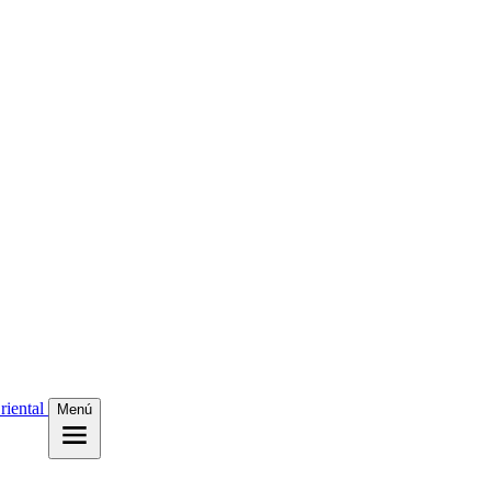
riental
Menú