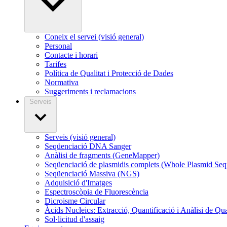
Coneix el servei (visió general)
Personal
Contacte i horari
Tarifes
Política de Qualitat i Protecció de Dades
Normativa
Suggeriments i reclamacions
Serveis
Serveis (visió general)
Seqüenciació DNA Sanger
Anàlisi de fragments (GeneMapper)
Seqüenciació de plasmidis complets (Whole Plasmid Seq
Seqüenciació Massiva (NGS)
Adquisició d'Imatges
Espectroscòpia de Fluorescència
Dicroisme Circular
Àcids Nucleics: Extracció, Quantificació i Anàlisi de Qua
Sol·licitud d'assaig