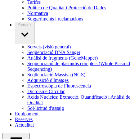
Tarifes
Política de Qualitat i Protecció de Dades
Normativa
Suggeriments i reclamacions
Serveis
Serveis (visió general)
Seqüenciació DNA Sanger
Anàlisi de fragments (GeneMapper)
Seqüenciació de plasmidis complets (Whole Plasmid
Sequencing)
Seqüenciació Massiva (NGS)
Adquisició d'Imatges
Espectroscòpia de Fluorescència
Dicroisme Circular
Àcids Nucleics: Extracció, Quantificació i Anàlisi de
Qualitat
Sol·licitud d'assaig
Equipament
Reserves
Actualitat