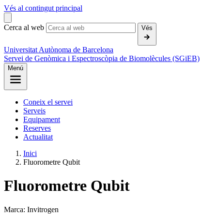
Vés al contingut principal
Cerca al web
Vés
Universitat Autònoma de Barcelona
Servei de Genòmica i Espectroscòpia de Biomolècules (SGiEB)
Menú
Coneix el servei
Serveis
Equipament
Reserves
Actualitat
Inici
Fluorometre Qubit
Fluorometre Qubit
Marca: Invitrogen