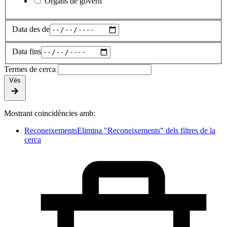
Òrgans de govern
Data des de
Data fins
Termes de cerca
Vés
Mostrant coincidències amb:
Reconeixements
Elimina "Reconeixements" dels filtres de la
cerca