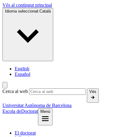
Vés al contingut principal
Idioma seleccionat:
Català
English
Español
Cerca al web
Vés
Universitat Autònoma de Barcelona
Escola de
Doctorat
Menú
El doctorat