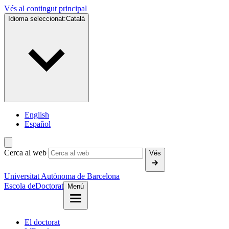
Vés al contingut principal
Idioma seleccionat:
Català
English
Español
Cerca al web
Vés
Universitat Autònoma de Barcelona
Escola de
Doctorat
Menú
El doctorat