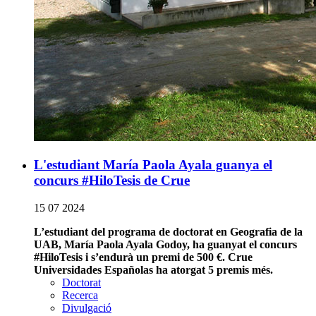
L'estudiant María Paola Ayala guanya el
concurs #HiloTesis de Crue
15 07 2024
L’estudiant del programa de doctorat en Geografia de la
UAB, María Paola Ayala Godoy, ha guanyat el concurs
#HiloTesis i s’endurà un premi de 500 €. Crue
Universidades Españolas ha atorgat 5 premis més.
Doctorat
Recerca
Divulgació