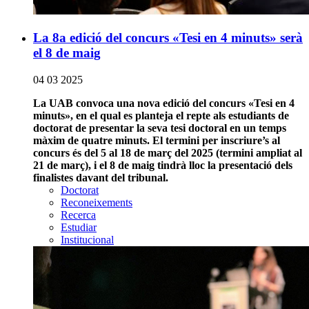
La 8a edició del concurs «Tesi en 4 minuts» serà
el 8 de maig
04 03 2025
La UAB convoca una nova edició del concurs «Tesi en 4
minuts», en el qual es planteja el repte als estudiants de
doctorat de presentar la seva tesi doctoral en un temps
màxim de quatre minuts. El termini per inscriure’s al
concurs és
del 5 al 18
de març del 2025 (termini ampliat al
21 de març)
, i el 8 de maig tindrà lloc la presentació dels
finalistes davant del tribunal.
Doctorat
Reconeixements
Recerca
Estudiar
Institucional