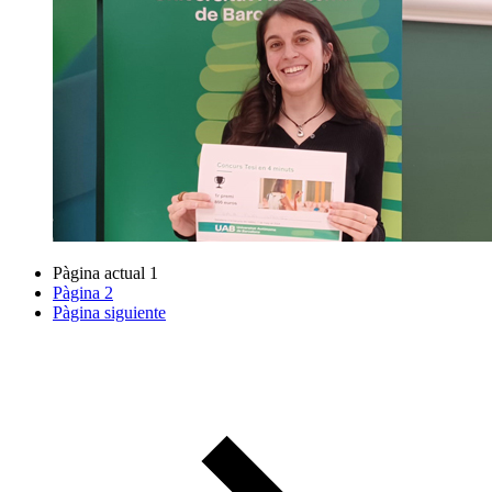
Pàgina actual
1
Pàgina
2
Pàgina siguiente