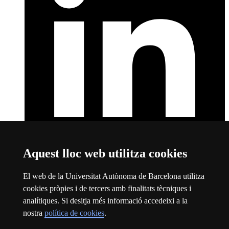
Aquest lloc web utilitza cookies
LinkedIn
Aquest enllaç s'obre en una finestra nova
Sobre el web
El web de la Universitat Autònoma de Barcelona utilitza
cookies pròpies i de tercers amb finalitats tècniques i
Universitat Autònoma de Barcelona
analítiques. Si desitja més informació accedeixi a la
Avís legal
Aquest enllaç s'obre en una finestra nova
nostra
política de cookies
.
Protecció de dades
Aquest enllaç s'obre en una finestra nova
Sobre el web
Aquest enllaç s'obre en una finestra nova