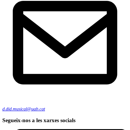
d.did.musical@uab.cat
Segueix-nos a les xarxes socials