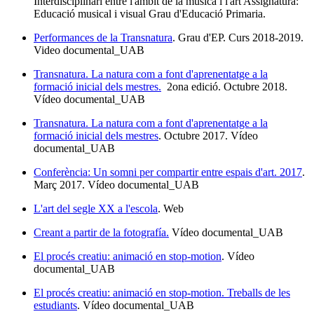
Interdisciplinari entre l'àmbit de la música i l'art Assignatura:
Educació musical i visual Grau d'Educació Primaria.
Performances de la Transnatura
. Grau d'EP. Curs 2018-2019.
Video documental_UAB
Transnatura. La natura com a font d'aprenentatge a la
formació inicial dels mestres.
2ona edició. Octubre 2018.
Vídeo documental_UAB
Transnatura. La natura com a font d'aprenentatge a la
formació inicial dels mestres
. Octubre 2017. Vídeo
documental_UAB
Conferència: Un somni per compartir entre espais d'art. 2017
.
Març 2017. Vídeo documental_UAB
L'art del segle XX a l'escola
. Web
Creant a partir de la fotografía.
Vídeo documental_UAB
El procés creatiu: animació en stop-motion
. Vídeo
documental_UAB
El procés creatiu: animació en stop-motion. Treballs de les
estudiants
. Vídeo documental_UAB