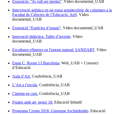
Exposició: “Jo vull ser mestra”
. Vídeo documental_UAB
Intervenció artística en un espai arquitectònic de columnes a la
Facultat de Ciències de l’Educació. ApS
. Vídeo
documental_UAB
Exposició “Espècies d’espais”
. Vídeo documental_UAB
Innovació didàctica. Taller d’invents
. Vídeo
documental_UAB
Escultures efímeres en l'entorn natural: SANDART
. Vídeo
documental_UAB
Espai C_Room 13 Barcelona
. Web_UAB + Consorci
d’Educació
Aula d’Art.
Conferència_UAB
L’Art a l’escola
. Conferència_UAB
Cinema en curs.
Conferència_UAB
Fruites amb art_gener 18.
Educació Infantil
Programa Croma 2018. Giuseppe Archimboldo
. Educació