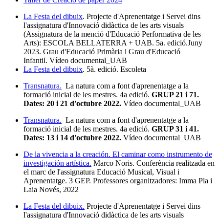
La Festa del dibuix
.
Projecte d'Aprenentatge i Servei dins
l'assignatura d'Innovació didàctica de les arts visuals
(Assignatura de la menció d'Educació Performativa de les
Arts): ESCOLA BELLATERRA + UAB. 5a. edició.Juny
2023. Grau d'Educació Primària i Grau d'Educació
Infantil. Vídeo documental_UAB
La Festa del dibuix
.
5à. edició. Escoleta
Transnatura.
La natura com a font d'aprenentatge a la
formació inicial de les mestres. 4a edició.
GRUP 21 i 71.
Dates: 20 i 21 d'octubre 2022.
Vídeo documental_UAB
Transnatura.
La natura com a font d'aprenentatge a la
formació inicial de les mestres. 4a edició.
GRUP 31 i 41.
Dates: 13 i 14 d'octubre 2022.
Vídeo documental_UAB
De la vivencia a la creación. El caminar como instrumento de
investigación artística.
Marco Noris. Conferència realitzada en
el marc de l'assignatura Educació Musical, Visual i
Aprenentatge. 3 GEP. Professores organitzadores: Imma Pla i
Laia Novés, 2022
La Festa del dibuix.
Projecte d'Aprenentatge i Servei dins
l'assignatura d'Innovació didàctica de les arts visuals