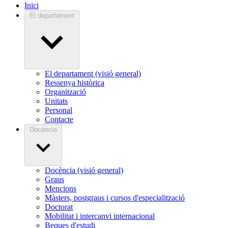
Inici
El departament
El departament (visió general)
Ressenya històrica
Organització
Unitats
Personal
Contacte
Docència
Docència (visió general)
Graus
Mencions
Màsters, postgraus i cursos d'especialització
Doctorat
Mobilitat i intercanvi internacional
Beques d'estudi