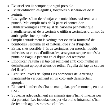
Evitar el seu ús sempre que sigui possible.
Evitar enfundar les agulles, forçar-les o separar-les de la
xeringa.
Les agulles s’han de rebutjar en contenidors resistents a la
punció. Mai omplir més de ¾ parts el contenidor.
Utilitzar xeringues amb ajust de baioneta per evitar que
l’agulla se separi de la xeringa o utilitzar xeringues d’un sol ús
amb agulles incorporades.
Omplir acuradament la xeringa per evitar la formació de
bombolles i escuma en el material que s’ha d’injectar.
Evitar, si és possible, l’ús de xeringues per mesclar líquids
infecciosos; en cas d’utilitzar-les, assegurar-se que només la
punta de l’agulla penetra en el líquid del recipient.
Embolicar l’agulla i el tap del recipient amb cotó mullat en
desinfectant apropiat abans de retirar l’agulla del tap de cautxú
del flascó.
Expulsar l’excés de líquid i les bombolles de la xeringa
mantenint-la verticalment en un cotó amb desinfectant
apropiat.
El material infecciós s’ha de manipular, preferentment, en una
CSB.
Subjectar adequadament els animals que s’han d’injectar per
via parental. Les inoculacions per via oral o intranasal s’han
de fer amb agulles romes o cànules.