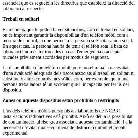
essencial que es segueixin les directrius que estableixi la direcció del
laboratori al respecte.
Treball en solitari
Es reconeix que hi poden haver situacions, com el treball en solitari,
on és important garantir la disponibilitat d'un telèfon mòbil com a
mesura de control, ja que permet a la persona sol·licitar ajuda si cal.
En aquest cas, la persona hauria de tenir el telèfon sota la bata de
laboratori i només fer trucades en cas d'emergència o acceptar
trucades prèviament acordades per motius de seguretat.
La disponibilitat d'un telèfon mòbil, però, no elimina la necessitat
d'una avaluació adequada dels riscos associats al treball en solitari ni
substitueix altres controls més sòlids com, per exemple, quan una
persona treballadora té un accident que li incapacita per fer ús del
dispositiu.
Zones on aquests dispositius estan prohibits o restringits
L’ús dels telèfons mòbils personals als laboratoris de NCB3 i
instal·lacions radioactives està prohibit. Això es deu a la possibilitat
de contaminació, al risc greu associat a aquesta contaminació, i a la
necessitat d’evitar qualsevol mena de distracció durant el treball
experimental.