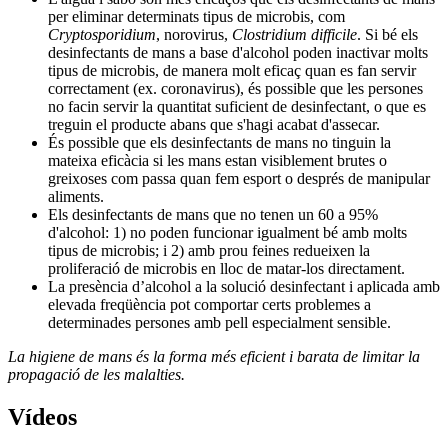
per eliminar determinats tipus de microbis, com
Cryptosporidium
, norovirus,
Clostridium difficile
. Si bé els
desinfectants de mans a base d'alcohol poden inactivar molts
tipus de microbis, de manera molt eficaç quan es fan servir
correctament (ex. coronavirus), és possible que les persones
no facin servir la quantitat suficient de desinfectant, o que es
treguin el producte abans que s'hagi acabat d'assecar.
És possible que els desinfectants de mans no tinguin la
mateixa eficàcia si les mans estan visiblement brutes o
greixoses com passa quan fem esport o després de manipular
aliments.
Els desinfectants de mans que no tenen un 60 a 95%
d'alcohol: 1) no poden funcionar igualment bé amb molts
tipus de microbis; i 2) amb prou feines redueixen la
proliferació de microbis en lloc de matar-los directament.
La presència d’alcohol a la solució desinfectant i aplicada amb
elevada freqüència pot comportar certs problemes a
determinades persones amb pell especialment sensible.
La higiene de mans és la forma més eficient i barata de limitar la
propagació de les malalties.
Vídeos