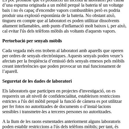
d’una espurna originada a un mòbil perquè la bateria té un voltatge
baix i no és capaç d'encendre vapors combustibles però es podria
produir una explosió espontània de la bateria. No obstant això,
tingueu en compte que al laboratori es poden utilitzar dissolvents
altament inflamables, amb punts d'inflamació molt baixos i, per això,
cal evitar l'ús dels telèfons mòbils als voltants d'aquests vapors.
Pertorbació per senyals mòbils
Cada vegada més ens trobem al laboratori amb aparells que operen
per ordres de senyals electròniques. Aquests senyals poden veure’s
afectats per la freqüència d’emissió dels senyals emesos pels mòbils
creant interferències que poden provocar un mal funcionament de
l’aparell.
Seguretat de les dades de laboratori
Els laboratoris que participen en projectes d'investigació, on es
requereix un alt nivell de confidencialitat, estableixen restriccions
estrictes a l'ús del mòbil perquè la funció de càmera es pot utilitzar
per fer fotos no autoritzades de documents o d’instal·lacions
sensibles i transmetre-les a terceres persones no autoritzades.
A la llum de les raons esmentades anteriorment alguns laboratoris
poden establir restriccions a l'ús dels telèfons mòbils; per tant, és