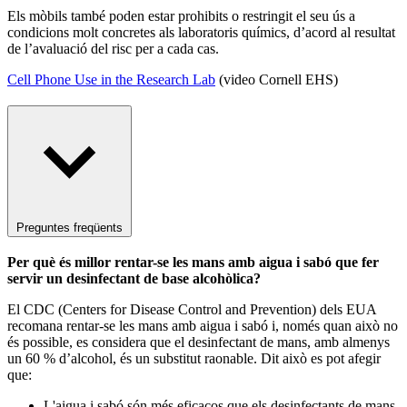
Els mòbils també poden estar prohibits o restringit el seu ús a
condicions molt concretes als laboratoris químics, d’acord al resultat
de l’avaluació del risc per a cada cas.
Cell Phone Use in the Research Lab
(video Cornell EHS)
Preguntes freqüents
Per què és millor rentar-se les mans amb aigua i sabó que fer
servir un desinfectant de base alcohòlica?
El CDC (Centers for Disease Control and Prevention) dels EUA
recomana rentar-se les mans amb aigua i sabó i, només quan això no
és possible, es considera que el desinfectant de mans, amb almenys
un 60 % d’alcohol, és un substitut raonable. Dit això es pot afegir
que:
L'aigua i sabó són més eficaços que els desinfectants de mans