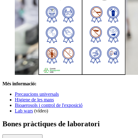
Més informació:
Precaucions universals
Higiene de les mans
Bioaerosols i control de l'exposició
Lab wars
(vídeo)
Bones pràctiques de laboratori