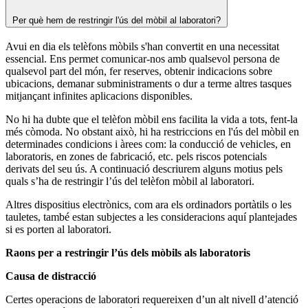
Per què hem de restringir l'ús del mòbil al laboratori?
Avui en dia els telèfons mòbils s'han convertit en una necessitat
essencial. Ens permet comunicar-nos amb qualsevol persona de
qualsevol part del món, fer reserves, obtenir indicacions sobre
ubicacions, demanar subministraments o dur a terme altres tasques
mitjançant infinites aplicacions disponibles.
No hi ha dubte que el telèfon mòbil ens facilita la vida a tots, fent-la
més còmoda. No obstant això, hi ha restriccions en l'ús del mòbil en
determinades condicions i àrees com: la conducció de vehicles, en
laboratoris, en zones de fabricació, etc. pels riscos potencials
derivats del seu ús. A continuació descriurem alguns motius pels
quals s’ha de restringir l’ús del telèfon mòbil al laboratori.
Altres dispositius electrònics, com ara els ordinadors portàtils o les
tauletes, també estan subjectes a les consideracions aquí plantejades
si es porten al laboratori.
Raons per a restringir l’ús dels mòbils als laboratoris
Causa de distracció
Certes operacions de laboratori requereixen d’un alt nivell d’atenció