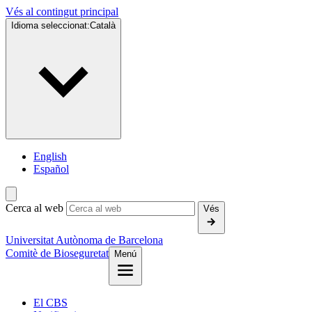
Vés al contingut principal
Idioma seleccionat:
Català
English
Español
Cerca al web
Vés
Universitat Autònoma de Barcelona
Comitè de Bioseguretat
Menú
El CBS