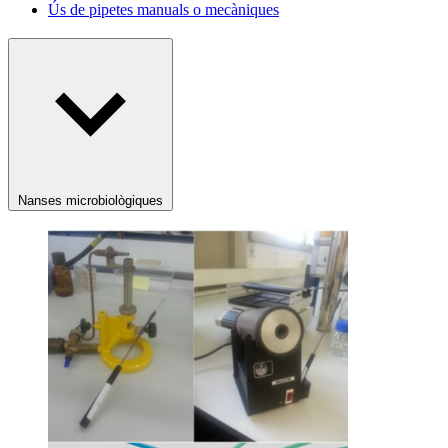
Ús de pipetes manuals o mecàniques
Nanses microbiològiques