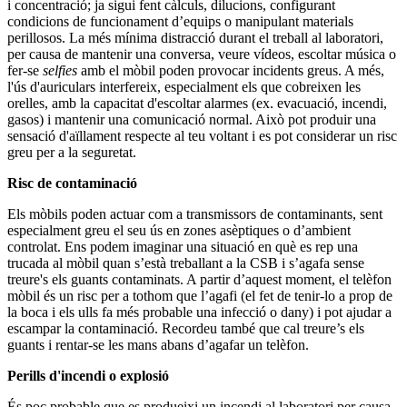
i concentració; ja sigui fent càlculs, dilucions, configurant
condicions de funcionament d’equips o manipulant materials
perillosos. La més mínima distracció durant el treball al laboratori,
per causa de mantenir una conversa, veure vídeos, escoltar música o
fer-se
selfies
amb el mòbil poden provocar incidents greus. A més,
l'ús d'auriculars interfereix, especialment els que cobreixen les
orelles, amb la capacitat d'escoltar alarmes (ex. evacuació, incendi,
gasos) i mantenir una comunicació normal. Això pot produir una
sensació d'aïllament respecte al teu voltant i es pot considerar un risc
greu per a la seguretat.
Risc de contaminació
Els mòbils poden actuar com a transmissors de contaminants, sent
especialment greu el seu ús en zones asèptiques o d’ambient
controlat. Ens podem imaginar una situació en què es rep una
trucada al mòbil quan s’està treballant a la CSB i s’agafa sense
treure's els guants contaminats. A partir d’aquest moment, el telèfon
mòbil és un risc per a tothom que l’agafi (el fet de tenir-lo a prop de
la boca i els ulls fa més probable una infecció o dany) i pot ajudar a
escampar la contaminació. Recordeu també que cal treure’s els
guants i rentar-se les mans abans d’agafar un telèfon.
Perills d'incendi o explosió
És poc probable que es produeixi un incendi al laboratori per causa