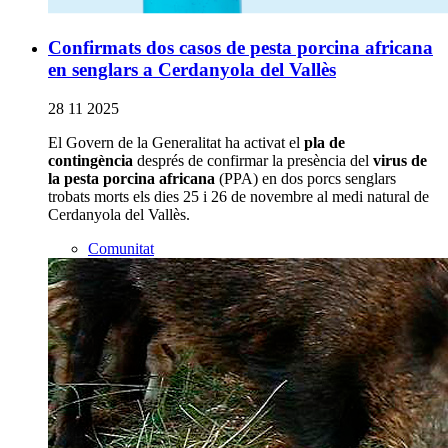
Confirmats dos casos de pesta porcina africana
en senglars a Cerdanyola del Vallès
28 11 2025
El Govern de la Generalitat ha activat el
pla de
contingència
després de confirmar la presència del
virus de
la pesta porcina africana
(PPA) en dos porcs senglars
trobats morts els dies 25 i 26 de novembre al medi natural de
Cerdanyola del Vallès.
Comunitat