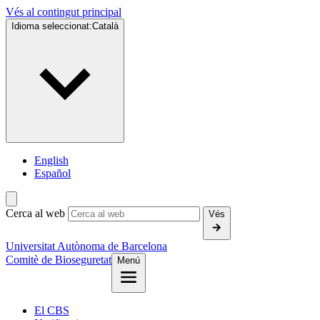
Vés al contingut principal
Idioma seleccionat:
Català
English
Español
Cerca al web
Vés
Universitat Autònoma de Barcelona
Comitè de Bioseguretat
Menú
El CBS