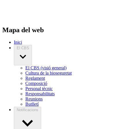
Mapa del web
Inici
El CBS
El CBS (visió general)
Cultura de la bioseguretat
Reglament
Composició
Personal tècnic
Responsabilitats
Reunions
Butlletí
Notificacions