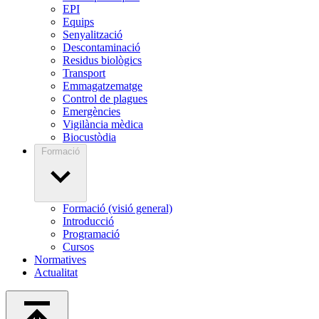
EPI
Equips
Senyalització
Descontaminació
Residus biològics
Transport
Emmagatzematge
Control de plagues
Emergències
Vigilància mèdica
Biocustòdia
Formació
Formació (visió general)
Introducció
Programació
Cursos
Normatives
Actualitat