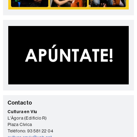
C
Contacto
o
Cultura en Viu
L'Àgora (Edificio R)
n
Plaza Cívica
t
Teléfono: 93 581 22 04