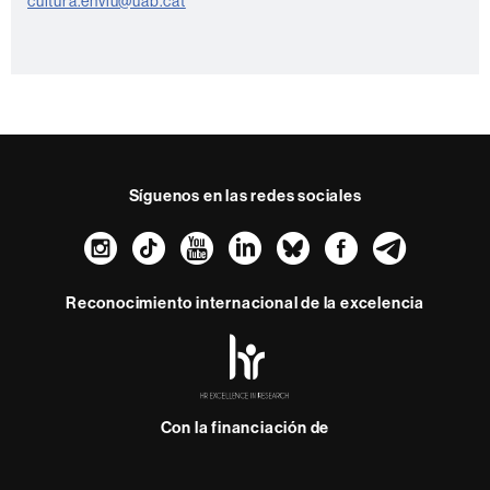
a
cultura.enviu@uab.cat
c
t
o
Síguenos en las redes sociales
Instagram
TikTok
YouTube
LinkedIn
Bluesky
Faceboo
Teleg
Reconocimiento internacional de la excelencia
HR
Excellence
in
Research
Con la financiación de
-
Euraxess