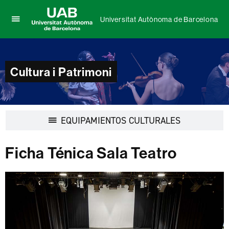
Universitat Autònoma de Barcelona
Clica
UAB
aquí
Universitat
para
Autònoma
desplegar
de
Cultura i Patrimoni
el
Barcelona
menú
de
Universitat
Autònoma
Desplegar
EQUIPAMIENTOS CULTURALES
de
la
Barcelona
navegación
Ficha Ténica Sala Teatro