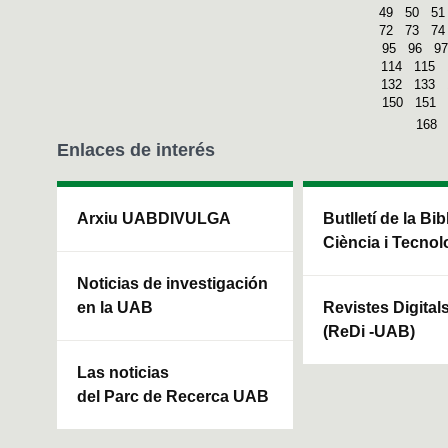
49
50
51
72
73
74
95
96
97
114
115
132
133
150
151
168
Enlaces de interés
Arxiu UABDIVULGA
Butlletí de la Bi
Ciència i Tecnol
Noticias de investigación
en la UAB
Revistes Digital
(ReDi -UAB)
Las noticias
del Parc de Recerca UAB