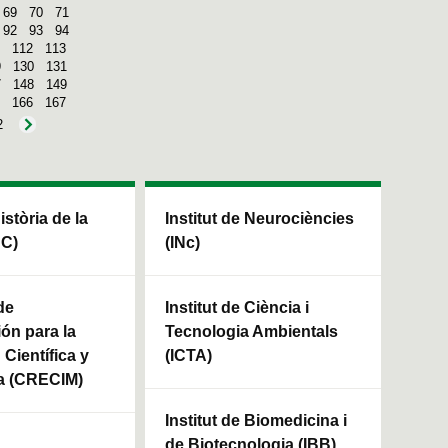
69
70
71
92
93
94
112
113
9
130
131
7
148
149
166
167
2
Història de la
Institut de Neurociències
HC)
(INc)
de
Institut de Ciència i
ión para la
Tecnologia Ambientals
Científica y
(ICTA)
a (CRECIM)
Institut de Biomedicina i
de Biotecnologia (IBB)