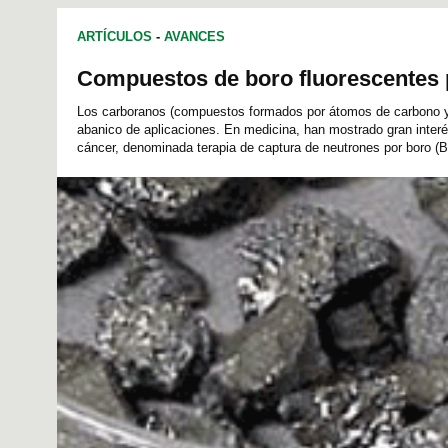
ARTÍCULOS
-
AVANCES
Compuestos de boro fluorescentes 
Los carboranos (compuestos formados por átomos de carbono y
abanico de aplicaciones. En medicina, han mostrado gran interés
cáncer, denominada terapia de captura de neutrones por boro (B