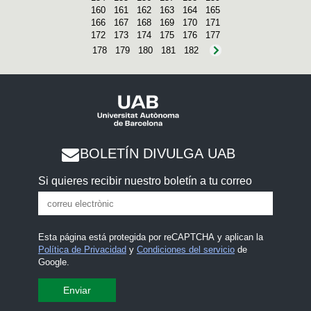
160
161
162
163
164
165
166
167
168
169
170
171
172
173
174
175
176
177
178
179
180
181
182
BOLETÍN DIVULGA UAB
Si quieres recibir nuestro boletín a tu correo
Esta página está protegida por reCAPTCHA y aplican la
Política de Privacidad
y
Condiciones del servicio
de
Google.