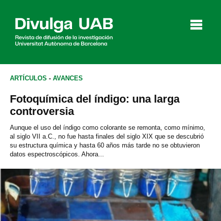
p
a
l
ARTÍCULOS
-
AVANCES
Fotoquímica del índigo: una larga
Artículos
Entrevistas
Vídeos
controversia
Aunque el uso del índigo como colorante se remonta, como mínimo,
al siglo VII a.C., no fue hasta finales del siglo XIX que se descubrió
su estructura química y hasta 60 años más tarde no se obtuvieron
Agenda
datos espectroscópicos. Ahora...
English
Català
BUSCAR