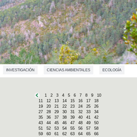
INVESTIGACIÓN
CIENCIAS AMBIENTALES
ECOLOGÍA
1
2
3
4
5
6
7
8
9
10
11
12
13
14
15
16
17
18
19
20
21
22
23
24
25
26
27
28
29
30
31
32
33
34
35
36
37
38
39
40
41
42
43
44
45
46
47
48
49
50
51
52
53
54
55
56
57
58
59
60
61
62
63
64
65
66