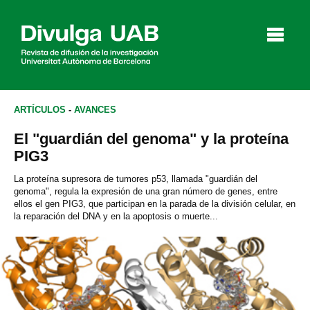
p
a
l
ARTÍCULOS
-
AVANCES
El "guardián del genoma" y la proteína
Artículos
Entrevistas
Vídeos
PIG3
La proteína supresora de tumores p53, llamada "guardián del
genoma", regula la expresión de una gran número de genes, entre
ellos el gen PIG3, que participan en la parada de la división celular, en
Agenda
la reparación del DNA y en la apoptosis o muerte...
English
Català
BUSCAR