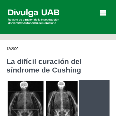
p
a
l
12/2009
Artículos
Entrevistas
Vídeos
La difícil curación del
síndrome de Cushing
Agenda
English
Català
BUSCAR