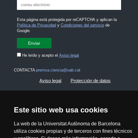
Esta página está protegida por reCAPTCHA y aplican la
Política de Privacidad
y
Condiciones del servicio
de
Google.
He leído y acepto el
Aviso legal
CONTACTA
premsa.ciencia@uab.cat
Aviso legal
Protección de datos
Sobre el web
Accesibilidad web
Este sitio web usa cookies
Mapa del web UAB
La web de la Universitat Autònoma de Barcelona
utiliza cookies propias y de terceros con fines técnicos
2026 Divulga UAB - Commons Reconocimiento -
No Comercial (CC BY NC) - ISSN: 2014-6388