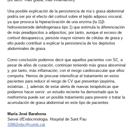
Una posible explicación de la persistencia de ma´s grasa abdominal
podría ser por el efecto del cortisol sobre el tejido adiposo visceral,
ya que provoca la hiperactivación de una enzima (la 11β-
hidroxiesteroide dehidrogenasa tipo 1) que estimula la diferenciación
de más preadipocitos a adipocitos; por tanto, aunque el exceso de
cortisol desaparezca, persiste mayor número de células de grasa y
ello puedo contribuir a explicar la persistencia de los depósitos
abdominales de grasa.
Como conclusión podemos decir que aquellos pacientes con SC, a
pesar de años de curación, continúan teniendo más grasa absominal
y, por tanto, más inflamación, con el riesgo cardiovascular que ellos
comporta. Hemos de procurar intensificar el tratamiento en estos
pacientes para reducir el riesgo de CV que presentan (aspirina,
estatinas...), además de estar alerta de nuevas terapéuticas que
podamos hacer servir: un estudio reciente ha demostrado que la
metformina puede ser un posible tratamiento para prevenir o tratar la
acumulación de grasa abdominal en este tipo de pacientes.
María José Barahona
Servei d'Endocrinologia. Hospital de Sant Pau
33962mbc@comb.cat