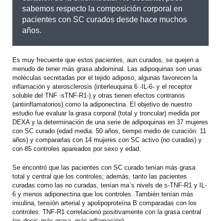
sabemos respecto la composición corporal en
pacientes con SC curados desde hace muchos
años.
Es muy frecuente que estos pacientes, aun curados, se quejen a
menudo de tener más grasa abdominal. Las adipoquinas son unas
moléculas secretadas por el tejido adiposo, algunas favorecen la
inflamación y aterosclerosis (interleuquina 6 -IL-6- y el receptor
soluble del TNF -sTNF-R1-) y otras tienen efectos contrarios
(antiinflamatorios) como la adiponectina. El objetivo de nuestro
estudio fue evaluar la grasa corporal (total y troncular) medida por
DEXA y la determinación de una serie de adipoquinas en 37 mujeres
con SC curado (edad media: 50 años, tiempo medio de curación: 11
años) y compararlas con 14 mujeres con SC activo (no curadas) y
con 85 controles apareados por sexo y edad.
Se encontró que las pacientes con SC curado tenían más grasa
total y central que los controles; además, tanto las pacientes
curadas como las no curadas, tenían ma´s nivels de s-TNF-R1 y IL-
6 y menos adiponectina que los controles. También tenían más
insulina, tensión arterial y apolipoproteína B comparadas con los
controles. TNF-R1 correlacionó positivamente con la grasa central
(es decir: más grasa, más inflamación).