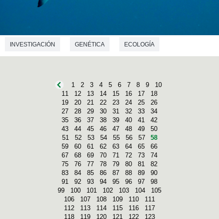
INVESTIGACIÓN
GENÉTICA
ECOLOGÍA
1
2
3
4
5
6
7
8
9
10
11
12
13
14
15
16
17
18
19
20
21
22
23
24
25
26
27
28
29
30
31
32
33
34
35
36
37
38
39
40
41
42
43
44
45
46
47
48
49
50
51
52
53
54
55
56
57
58
59
60
61
62
63
64
65
66
67
68
69
70
71
72
73
74
75
76
77
78
79
80
81
82
83
84
85
86
87
88
89
90
91
92
93
94
95
96
97
98
99
100
101
102
103
104
105
106
107
108
109
110
111
112
113
114
115
116
117
118
119
120
121
122
123